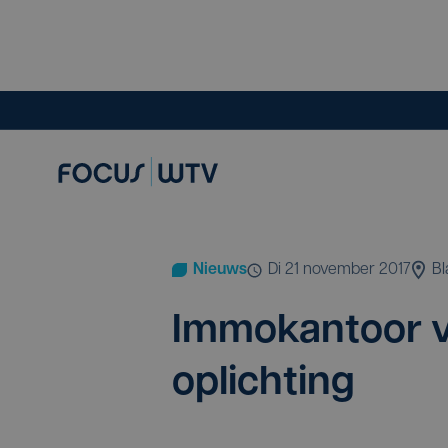
Nieuws
di 21 november 2017
B
Immo­kan­toor v
oplichting