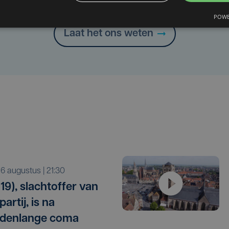
Heb je een taal- of schrijffout opgemerkt in dit artikel?
POWE
Laat het ons weten
o 6 augustus | 21:30
19), slachtoffer van
artij, is na
denlange coma