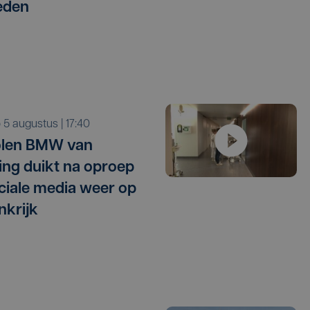
eden
o 5 augustus | 17:40
olen BMW van
ling duikt na oproep
ciale media weer op
nkrijk