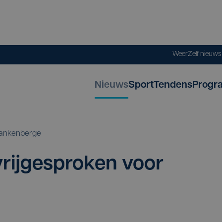
Weer
Zelf nieuw
Nieuws
Sport
Tendens
Progr
lankenberge
rij­ge­spro­ken voor