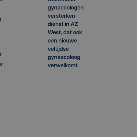
gynaecologen
versterken
m
dienst in AZ
West, dat ook
een nieuwe
voltijdse
r
gynaecoloog
en
verwelkomt