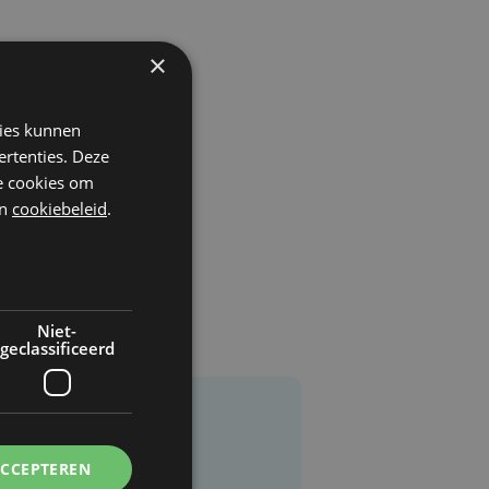
×
kies kunnen
ertenties. Deze
he cookies om
n
cookiebeleid
.
Niet-
geclassificeerd
ACCEPTEREN