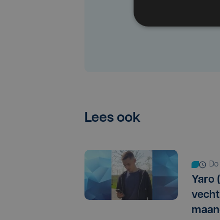
Lees ook
d
Yaro (
vechtp
maan