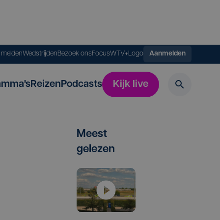
s melden
Wedstrijden
Bezoek ons
FocusWTV+
Logo
Aanmelden
amma's
Reizen
Podcasts
Kijk live
Meest
gelezen