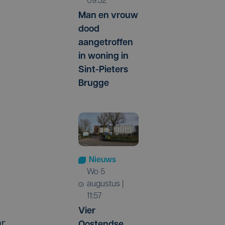
09:32
Man en vrouw
dood
aangetroffen
in woning in
Sint-Pieters
Brugge
Nieuws
wo 5
augustus |
11:57
Vier
ar
Oostendse