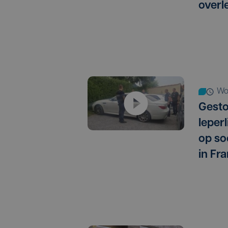
overl
w
Gest
Ieper
op so
in Fra