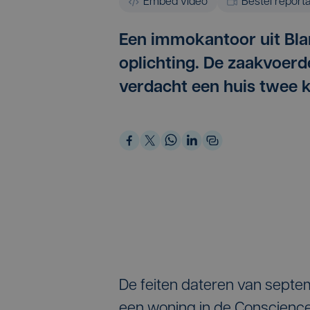
Embed video
Bestel report
Een immokantoor uit Bla
oplichting. De zaakvoer
verdacht een huis twee k
De feiten dateren van septe
een woning in de Conscienc