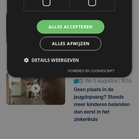
wo 5 augustus | 17:40
ALLES ACCEPTEREN
Gestolen BMW van
Ieperling duikt na oproep
ALLES AFWIJZEN
op sociale media weer op
in Frankrijk
DETAILS WEERGEVEN
POWERED BY COOKIESCRIPT
wo 5 augustus | 16:55
Geen plaats in de
jeugdopvang? Steeds
meer kinderen belanden
dan eerst in het
ziekenhuis