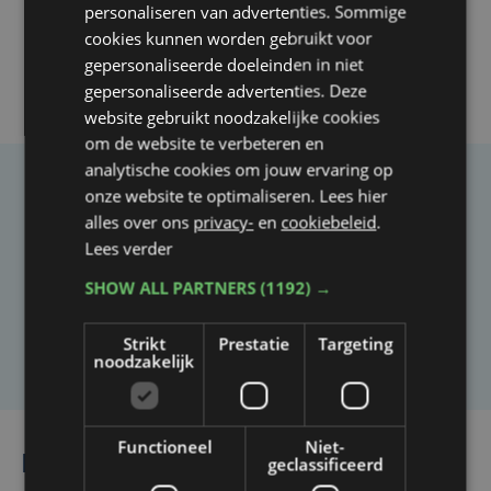
personaliseren van advertenties. Sommige
cookies kunnen worden gebruikt voor
gepersonaliseerde doeleinden in niet
gepersonaliseerde advertenties. Deze
website gebruikt noodzakelijke cookies
om de website te verbeteren en
analytische cookies om jouw ervaring op
onze website te optimaliseren. Lees hier
Taalfout opgemerkt?
alles over ons
privacy-
en
cookiebeleid
.
Heb je een taal- of schrijffout opgemerkt in dit
Lees verder
artikel?
SHOW ALL PARTNERS
(1192) →
Laat het ons weten
Strikt
Prestatie
Targeting
noodzakelijk
Functioneel
Niet-
Lees ook
geclassificeerd