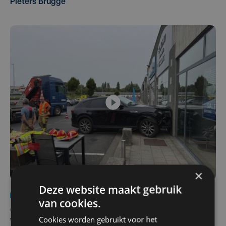
Pieters Brugge
×
Deze website maakt gebruik
Nieuws
do 30 juli | 12:57
van cookies.
Autobestuurster rijdt na foutief manoeuvre tegen
Cookies worden gebruikt voor het
winkelgevel in Ieper