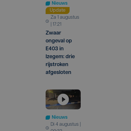
Nieuws
Update
za 1 augustus
| 17:21
Zwaar
ongeval op
E403 in
Izegem: drie
rijstroken
afgesloten
Nieuws
di 4 augustus |