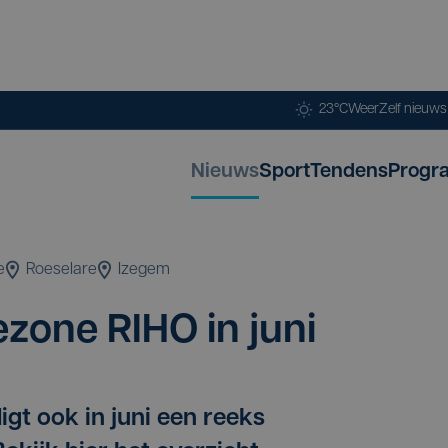
23°C
Weer
Zelf nieuw
Nieuws
Sport
Tendens
Progr
e
Roeselare
Izegem
ie­zo­ne
RIHO
in juni
igt ook in juni een reeks