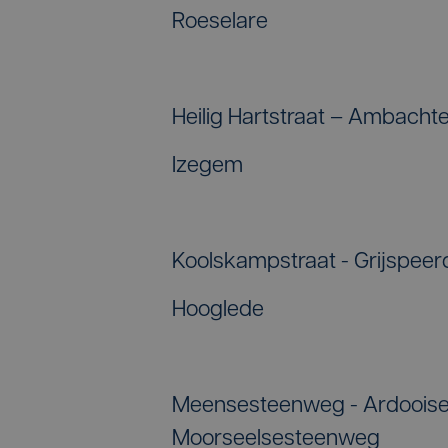
Roeselare
Heilig Hartstraat – Ambacht
Izegem
Koolskampstraat - Grijspeer
Hooglede
Meensesteenweg - Ardooise
Moorseelsesteenweg