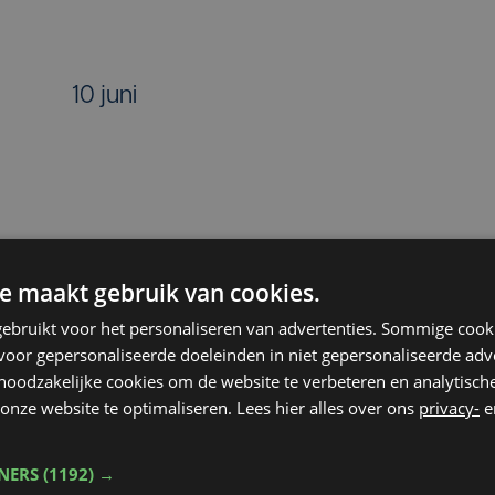
10 juni
11 juni
e maakt gebruik van cookies.
oisestraat – Gentseheerweg - Meensesteenweg
ebruikt voor het personaliseren van advertenties. Sommige coo
oor gepersonaliseerde doeleinden in niet gepersonaliseerde adv
 noodzakelijke cookies om de website te verbeteren en analytisc
onze website te optimaliseren. Lees hier alles over ons
privacy-
e
12 juni
TNERS
(1192) →