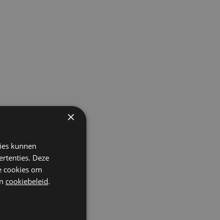
×
kies kunnen
ertenties. Deze
he cookies om
n
cookiebeleid
.