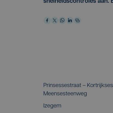
snelheidscontroles aan. B
Prinsessestraat – Kortrijkse
Meensesteenweg
Izegem