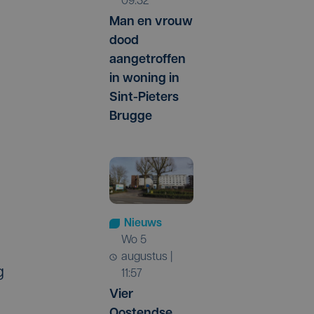
09:32
Man en vrouw
dood
aangetroffen
in woning in
Sint-Pieters
Brugge
Nieuws
wo 5
augustus |
g
11:57
Vier
Oostendse