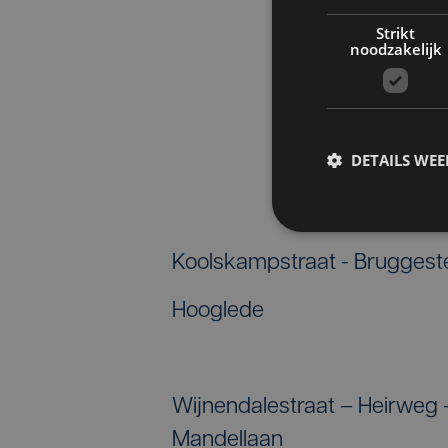
Strikt
noodzakelijk
DETAILS WE
Koolskampstraat - Brugges
Hooglede
Wijnendalestraat – Heirwe
Mandellaan