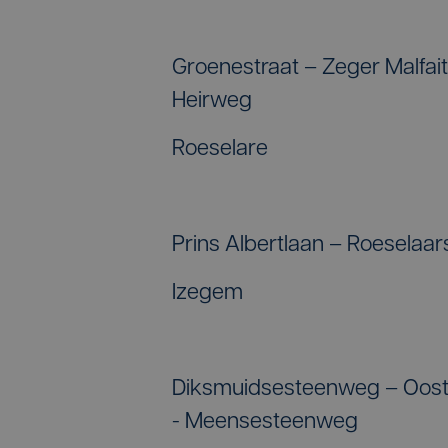
Groenestraat – Zeger Malfai
Heirweg
Roeselare
Prins Albertlaan – Roeselaar
Izegem
Diksmuidsesteenweg – Oos
- Meensesteenweg