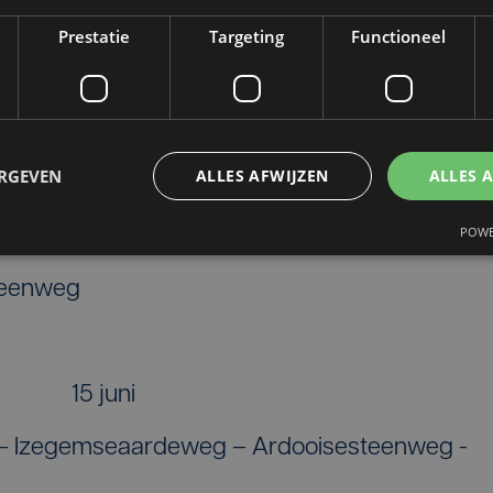
Prestatie
Targeting
Functioneel
13 juni
ERGEVEN
ALLES AFWIJZEN
ALLES 
POWE
14 juni
teenweg
15 juni
g – Izegemseaardeweg – Ardooisesteenweg -