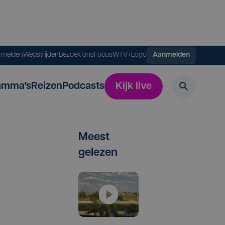
s melden
Wedstrijden
Bezoek ons
FocusWTV+
Logo
Aanmelden
amma's
Reizen
Podcasts
Kijk live
Meest
gelezen