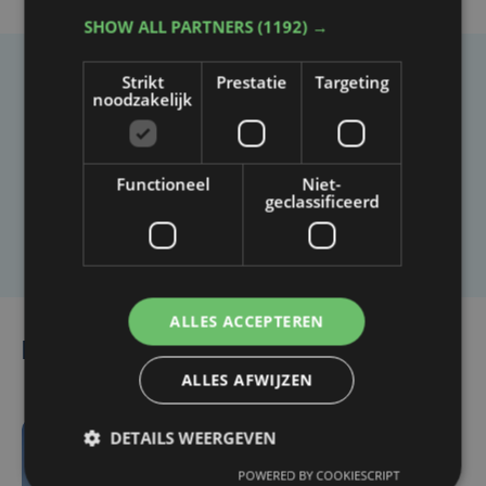
SHOW ALL PARTNERS
(1192) →
Strikt
Prestatie
Targeting
Taalfout opgemerkt?
noodzakelijk
Heb je een taal- of schrijffout opgemerkt in dit
artikel?
Functioneel
Niet-
geclassificeerd
Laat het ons weten
ALLES ACCEPTEREN
Lees ook
ALLES AFWIJZEN
DETAILS WEERGEVEN
vr 7 augustus | 18:33
POWERED BY COOKIESCRIPT
Parket in beroep tegen