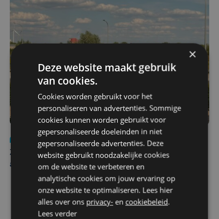
×
Deze website maakt gebruik
van cookies.
Cookies worden gebruikt voor het
personaliseren van advertenties. Sommige
cookies kunnen worden gebruikt voor
gepersonaliseerde doeleinden in niet
Nieuws
Update
za 1 augustus | 17:21
gepersonaliseerde advertenties. Deze
Zwaar ongeval op E403 in Izegem: drie rijstroken
website gebruikt noodzakelijke cookies
afgesloten
om de website te verbeteren en
analytische cookies om jouw ervaring op
onze website te optimaliseren. Lees hier
alles over ons
privacy-
en
cookiebeleid
.
Lees verder