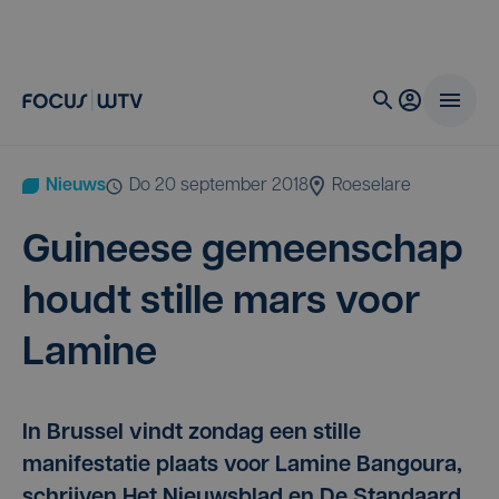
Nieuws
do 20 september 2018
Roeselare
Gui­nee­se gemeen­schap
houdt stil­le mars voor
Lamine
In Brussel vindt zondag een stille
manifestatie plaats voor Lamine Bangoura,
schrijven Het Nieuwsblad en De Standaard.