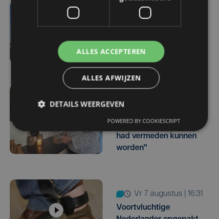
vr 7 augustus | 18:33
Parket in beroep tegen
vrijlating van Roemeense
ALLES ACCEPTEREN
moordverdachte
ALLES AFWIJZEN
vr 7 augustus | 17:05
DETAILS WEERGEVEN
Familie rouwt om
POWERED BY COOKIESCRIPT
overlijden Yaro (19): "Dit
had vermeden kunnen
worden"
vr 7 augustus | 16:31
Voortvluchtige