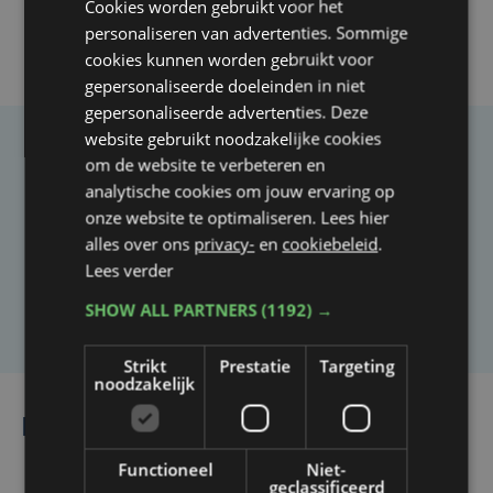
Cookies worden gebruikt voor het
personaliseren van advertenties. Sommige
cookies kunnen worden gebruikt voor
gepersonaliseerde doeleinden in niet
gepersonaliseerde advertenties. Deze
website gebruikt noodzakelijke cookies
Taalfout opgemerkt?
om de website te verbeteren en
analytische cookies om jouw ervaring op
Heb je een taal- of schrijffout opgemerkt in dit
onze website te optimaliseren. Lees hier
artikel?
alles over ons
privacy-
en
cookiebeleid
.
Lees verder
Laat het ons weten
SHOW ALL PARTNERS
(1192) →
Strikt
Prestatie
Targeting
noodzakelijk
Lees ook
Functioneel
Niet-
geclassificeerd