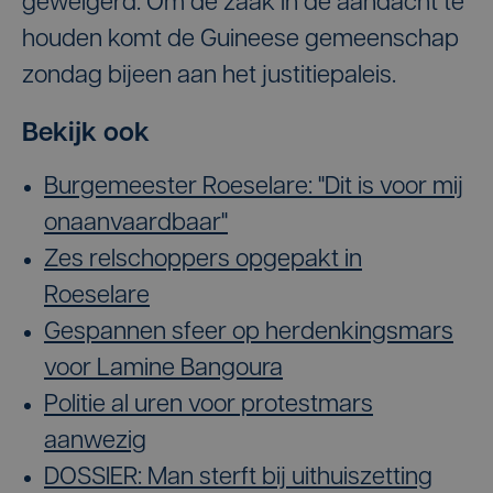
geweigerd. Om de zaak in de aandacht te
houden komt de Guineese gemeenschap
zondag bijeen aan het justitiepaleis.
Bekijk ook
Burgemeester Roeselare: "Dit is voor mij
onaanvaardbaar"
Zes relschoppers opgepakt in
Roeselare
Gespannen sfeer op herdenkingsmars
voor Lamine Bangoura
Politie al uren voor protestmars
aanwezig
DOSSIER: Man sterft bij uithuiszetting