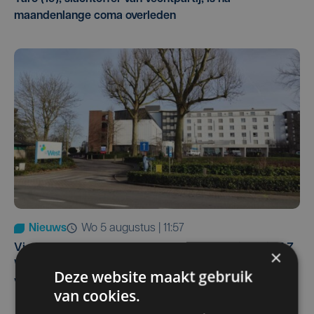
maandenlange coma overleden
Nieuws
wo 5 augustus | 11:57
Vier Oostendse gynaecologen versterken dienst in AZ
×
West, dat ook een nieuwe voltijdse gynaecoloog
Deze website maakt gebruik
verwelkomt
van cookies.