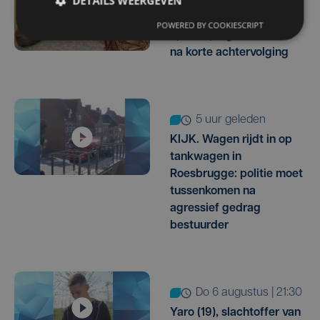
DETAILS WEERGEVEN
Voortvluchtige
Nederlander opgepakt
POWERED BY COOKIESCRIPT
op camping in De Haan
na korte achtervolging
5 uur geleden
KIJK. Wagen rijdt in op
tankwagen in
Roesbrugge: politie moet
tussenkomen na
agressief gedrag
bestuurder
do 6 augustus | 21:30
Yaro (19), slachtoffer van