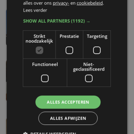
alles over ons
privacy-
en
cookiebeleid
.
Lees verder
-5907 sec. geleden
SHOW ALL PARTNERS
(1192) →
Parket in beroep tegen
vrijlating van Roemeense
Strikt
Prestatie
Targeting
moordverdachte
noodzakelijk
Functioneel
Niet-
-627 sec. geleden
geclassificeerd
Familie rouwt om
overlijden Yaro (19): "Dit
had vermeden kunnen
worden"
ALLES ACCEPTEREN
ALLES AFWIJZEN
23 min. geleden