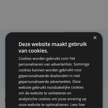
×
Taalfout opgemerkt?
Deze website maakt gebruik
van cookies.
Heb je een taal- of schrijffout opgemerkt in dit
artikel?
Cookies worden gebruikt voor het
personaliseren van advertenties. Sommige
cookies kunnen worden gebruikt voor
Laat het ons weten
gepersonaliseerde doeleinden in niet
gepersonaliseerde advertenties. Deze
website gebruikt noodzakelijke cookies
om de website te verbeteren en
analytische cookies om jouw ervaring op
Lees ook
onze website te optimaliseren. Lees hier