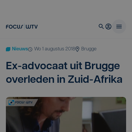
Nieuws
wo 1 augustus 2018
Brugge
Ex-advo­caat uit Brug­ge
over­le­den in Zuid-Afrika