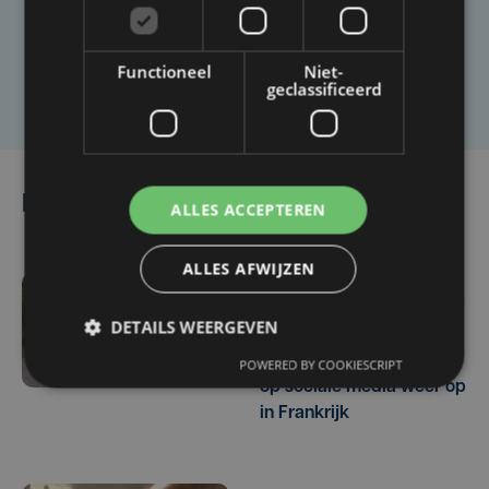
artikel?
Functioneel
Niet-
Laat het ons weten
geclassificeerd
Lees ook
ALLES ACCEPTEREN
ALLES AFWIJZEN
wo 5 augustus | 17:40
DETAILS WEERGEVEN
Gestolen BMW van
Ieperling duikt na oproep
POWERED BY COOKIESCRIPT
op sociale media weer op
in Frankrijk