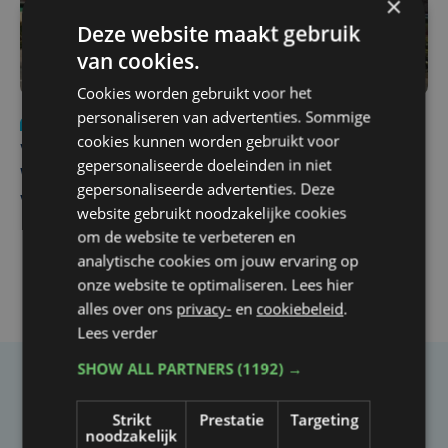
×
Deze website maakt gebruik
van cookies.
Cookies worden gebruikt voor het
personaliseren van advertenties. Sommige
Nieuws
wo 5 augustus | 11:57
cookies kunnen worden gebruikt voor
Vier Oostendse gynaecologen versterken dienst in AZ
gepersonaliseerde doeleinden in niet
West, dat ook een nieuwe voltijdse gynaecoloog
gepersonaliseerde advertenties. Deze
verwelkomt
website gebruikt noodzakelijke cookies
om de website te verbeteren en
analytische cookies om jouw ervaring op
onze website te optimaliseren. Lees hier
alles over ons
privacy-
en
cookiebeleid
.
Lees verder
SHOW ALL PARTNERS
(1192) →
Taalfout opgemerkt?
Strikt
Prestatie
Targeting
Heb je een taal- of schrijffout opgemerkt in dit
noodzakelijk