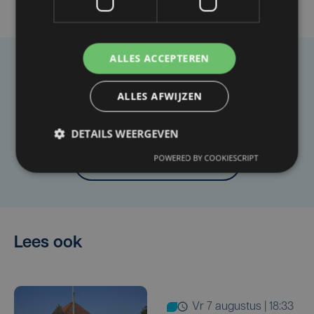
ALLES ACCEPTEREN
Taalfout opgemerkt?
ALLES AFWIJZEN
Heb je een taal- of schrijffout opgemerkt in dit
artikel?
DETAILS WEERGEVEN
POWERED BY COOKIESCRIPT
Laat het ons weten
Lees ook
vr 7 augustus | 18:33