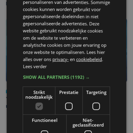
personaliseren van advertenties. Sommige
Pieters Brugge
cookies kunnen worden gebruikt voor
gepersonaliseerde doeleinden in niet
gepersonaliseerde advertenties. Deze
website gebruikt noodzakelijke cookies
om de website te verbeteren en
analytische cookies om jouw ervaring op
onze website te optimaliseren. Lees hier
alles over ons
privacy-
en
cookiebeleid
.
Lees verder
SHOW ALL PARTNERS
(1192) →
Nieuws
do 6 augustus | 21:30
Strikt
Prestatie
Targeting
noodzakelijk
Yaro (19), slachtoffer van vechtpartij, is na
maandenlange coma overleden
Functioneel
Niet-
geclassificeerd