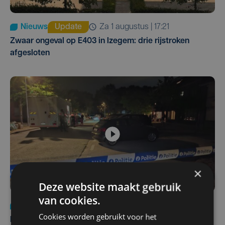
Nieuws
Update
za 1 augustus | 17:21
Zwaar ongeval op E403 in Izegem: drie rijstroken
afgesloten
×
Deze website maakt gebruik
van cookies.
Nieuws
di 4 augustus | 09:32
Cookies worden gebruikt voor het
Man en vrouw dood aangetroffen in woning in Sint-