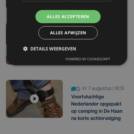
moordverdachte
ALLES ACCEPTEREN
vr 7 augustus | 17:05
ALLES AFWIJZEN
Familie rouwt om
overlijden Yaro (19): "Dit
DETAILS WEERGEVEN
had vermeden kunnen
POWERED BY COOKIESCRIPT
worden"
vr 7 augustus | 16:31
Voortvluchtige
Nederlander opgepakt
op camping in De Haan
na korte achtervolging