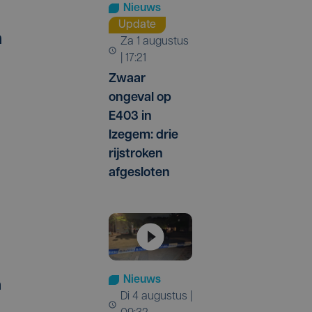
Nieuws
Update
n
za 1 augustus
| 17:21
Zwaar
ongeval op
E403 in
Izegem: drie
rijstroken
afgesloten
Nieuws
n
di 4 augustus |