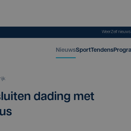
Weer
Zelf nieuw
Nieuws
Sport
Tendens
Progr
rijk
lui­ten dading met
cus