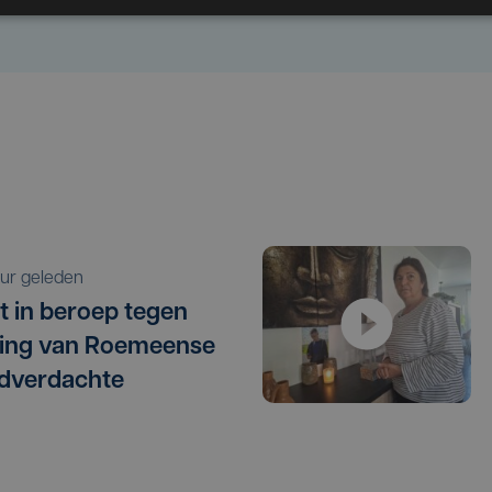
 uur geleden
t in beroep tegen
ating van Roemeense
dverdachte