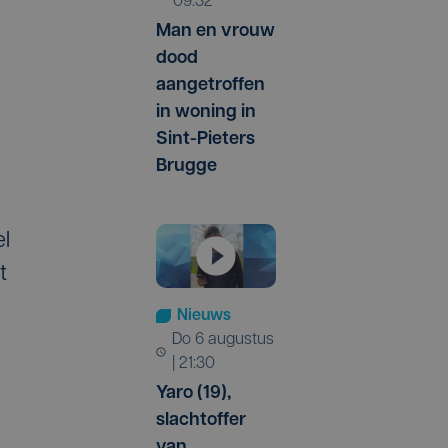
09:32
Man en vrouw
dood
aangetroffen
in woning in
Sint-Pieters
Brugge
el
t
Nieuws
do 6 augustus
| 21:30
Yaro (19),
slachtoffer
van