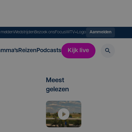
s melden
Wedstrijden
Bezoek ons
FocusWTV+
Logo
Aanmelden
amma's
Reizen
Podcasts
Kijk live
Meest
gelezen