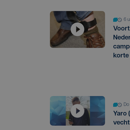
6
Voort
Neder
campi
korte
d
Yaro (
vechtp