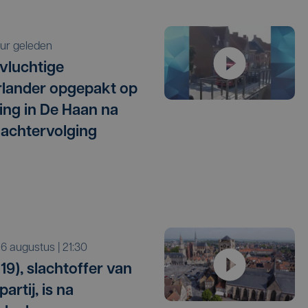
 uur geleden
vluchtige
lander opgepakt op
ng in De Haan na
 achtervolging
o 6 augustus | 21:30
19), slachtoffer van
artij, is na