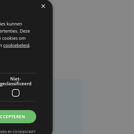
×
kies kunnen
ertenties. Deze
he cookies om
n
cookiebeleid
.
Niet-
geclassificeerd
ACCEPTEREN
RED BY COOKIESCRIPT