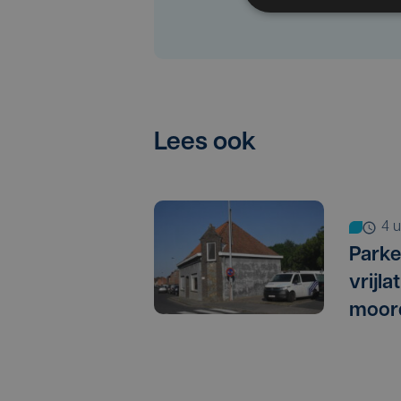
Lees ook
4
Parke
vrijl
moor