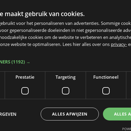
e maakt gebruik van cookies.
ebruikt voor het personaliseren van advertenties. Sommige coo
oor gepersonaliseerde doeleinden in niet gepersonaliseerde adv
 noodzakelijke cookies om de website te verbeteren en analytisc
onze website te optimaliseren. Lees hier alles over ons
privacy-
e
TNERS
(1192) →
Prestatie
Targeting
Functioneel
Taalfout opgemerkt?
Heb je een taal- of schrijffout opgemerkt in dit artikel?
ERGEVEN
ALLES AFWIJZEN
ALLES 
Laat het ons weten
POWE