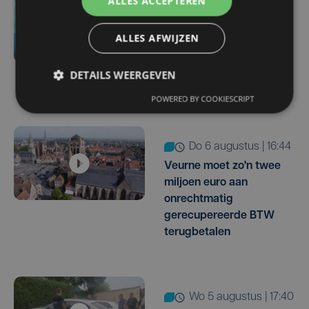
ALLES ACCEPTEREN
do 6 augustus | 21:30
Yaro (19), slachtoffer van
ALLES AFWIJZEN
vechtpartij, is na
maandenlange coma
DETAILS WEERGEVEN
overleden
POWERED BY COOKIESCRIPT
do 6 augustus | 16:44
Veurne moet zo'n twee
miljoen euro aan
onrechtmatig
gerecupereerde BTW
terugbetalen
wo 5 augustus | 17:40