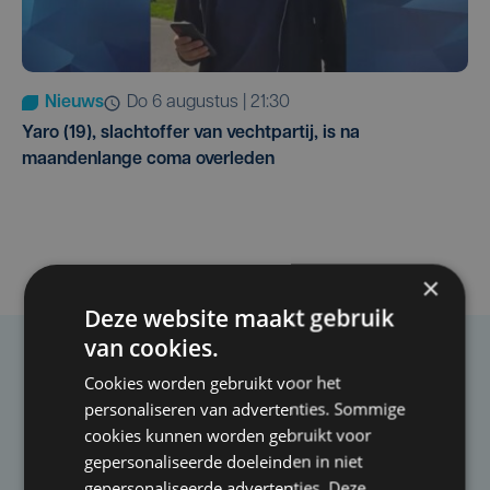
Nieuws
do 6 augustus | 21:30
Yaro (19), slachtoffer van vechtpartij, is na
maandenlange coma overleden
×
Deze website maakt gebruik
van cookies.
Taalfout opgemerkt?
Cookies worden gebruikt voor het
personaliseren van advertenties. Sommige
Heb je een taal- of schrijffout opgemerkt in dit
cookies kunnen worden gebruikt voor
artikel?
gepersonaliseerde doeleinden in niet
gepersonaliseerde advertenties. Deze