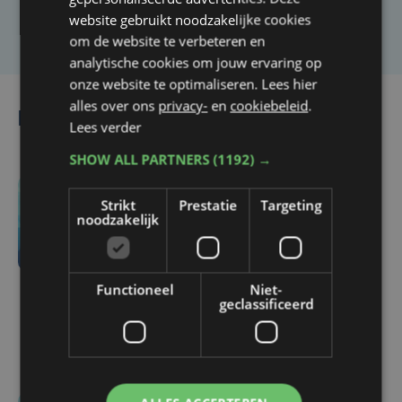
Laat het ons weten
website gebruikt noodzakelijke cookies
om de website te verbeteren en
analytische cookies om jouw ervaring op
onze website te optimaliseren. Lees hier
alles over ons
privacy-
en
cookiebeleid
.
Lees ook
Lees verder
SHOW ALL PARTNERS
(1192) →
3 uur geleden
Strikt
Prestatie
Targeting
noodzakelijk
KIJK. Wagen rijdt in op
tankwagen in
Roesbrugge: politie moet
Functioneel
Niet-
tussenkomen na
geclassificeerd
agressief gedrag
bestuurder