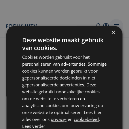
×
Deze website maakt gebruik
van cookies.
Nieuws
ma 8 maart 2021
De Haan
Brugge
Cookies worden gebruikt voor het
Assi­sen:
“
slecht behan­
personaliseren van advertenties. Sommige
cookies kunnen worden gebruikt voor
deld door poli­tie”
gepersonaliseerde doeleinden in niet
gepersonaliseerde advertenties. Deze
(beschul­dig­den)
website gebruikt noodzakelijke cookies
om de website te verbeteren en
analytische cookies om jouw ervaring op
onze website te optimaliseren. Lees hier
alles over ons
privacy-
en
cookiebeleid
.
Lees verder