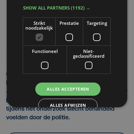
SHOW ALL PARTNERS
(1192) →
Strikt
Prestatie
Targeting
noodzakelijk
Functioneel
Niet-
geclassificeerd
Embed video
Bestel reportage
Op het assisenproces over de moord op
Marcus Mitchell (44) hebben beschuldigden
ALLES ACCEPTEREN
Jean-Claude Lacote (54) en Hilde Van Acker
(57) meermaals benadrukt dat ze zich
ALLES AFWIJZEN
tijdens het onderzoek slecht behandeld
voelden door de politie.
DETAILS WEERGEVEN
POWERED BY COOKIESCRIPT