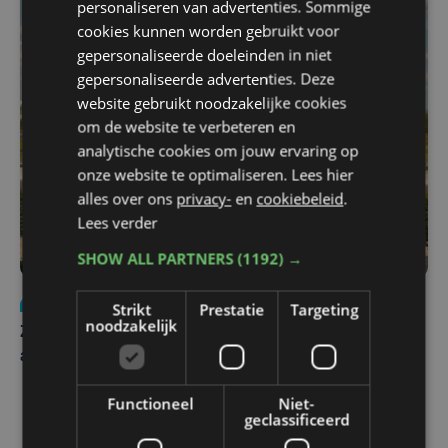
personaliseren van advertenties. Sommige
cookies kunnen worden gebruikt voor
gepersonaliseerde doeleinden in niet
gepersonaliseerde advertenties. Deze
website gebruikt noodzakelijke cookies
om de website te verbeteren en
analytische cookies om jouw ervaring op
onze website te optimaliseren. Lees hier
alles over ons
privacy-
en
cookiebeleid
.
Lees verder
SHOW ALL PARTNERS
(1192) →
Nieuws
Update
za 1 augustus | 17:21
Strikt
Prestatie
Targeting
noodzakelijk
Zwaar ongeval op E403 in Izegem: drie rijstroken
afgesloten
Functioneel
Niet-
geclassificeerd