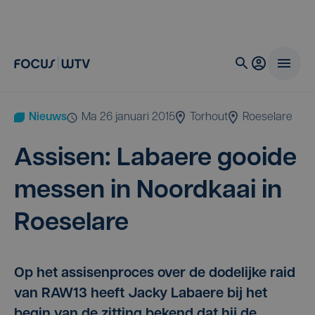
Nieuws
ma 26 januari 2015
Torhout
Roeselare
Assi­sen: Labae­re gooi­de
mes­sen in Noord­kaai in
Roeselare
Op het assisenproces over de dodelijke raid
van RAW13 heeft Jacky Labaere bij het
begin van de zitting bekend dat hij de