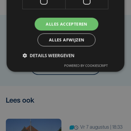
ALLES ACCEPTEREN
Taalfout opgemerkt?
ALLES AFWIJZEN
Heb je een taal- of schrijffout opgemerkt in dit
artikel?
DETAILS WEERGEVEN
POWERED BY COOKIESCRIPT
Laat het ons weten
Lees ook
vr 7 augustus | 18:33