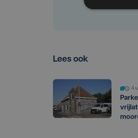
Lees ook
4
Parke
vrijl
moor