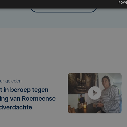
POWE
Laat het ons weten
 uur geleden
t in beroep tegen
ating van Roemeense
dverdachte