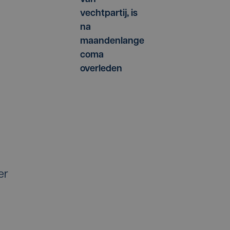
vechtpartij, is
na
maandenlange
coma
overleden
er