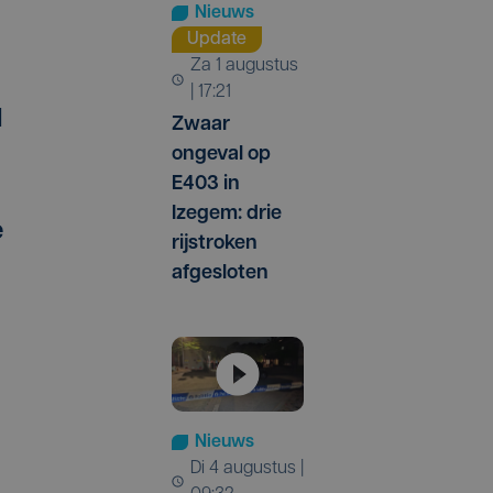
Nieuws
Update
za 1 augustus
| 17:21
d
Zwaar
ongeval op
E403 in
Izegem: drie
e
rijstroken
afgesloten
Nieuws
di 4 augustus |