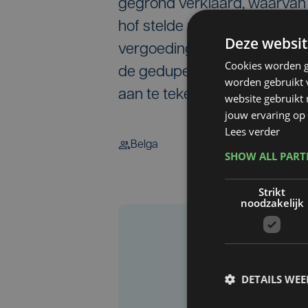
gegrond verklaard, waarvan 
hof stelde na het arrest vie
Deze websit
vergoeding te laten opzoeken
Cookies worden g
de gedupeerden. De partije
worden gebruikt v
aan te tekenen tegen het arr
website gebruikt
jouw ervaring op 
Lees verder
Belga
SHOW ALL PAR
Strikt
noodzakelijk
DETAILS WE