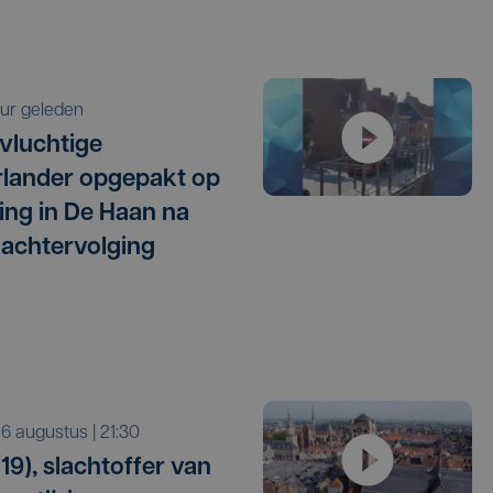
 uur geleden
vluchtige
lander opgepakt op
ng in De Haan na
 achtervolging
o 6 augustus | 21:30
19), slachtoffer van