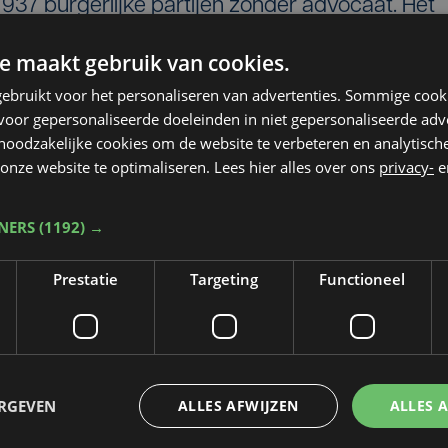
937 burgerlijke partijen zonder advocaat. Het
r computers ter beschikking om slachtoffers hu
e maakt gebruik van cookies.
, maar zoals verwacht is er weinig interesse bi
ebruikt voor het personaliseren van advertenties. Sommige coo
n hebben nog een week tijd om cassatieberoep
oor gepersonaliseerde doeleinden in niet gepersonaliseerde adv
est.
 noodzakelijke cookies om de website te verbeteren en analytisc
onze website te optimaliseren. Lees hier alles over ons
privacy-
e
TNERS
(1192) →
Prestatie
Targeting
Functioneel
Taalfout opgemerkt?
Heb je een taal- of schrijffout opgemerkt in dit artikel?
ERGEVEN
ALLES AFWIJZEN
ALLES 