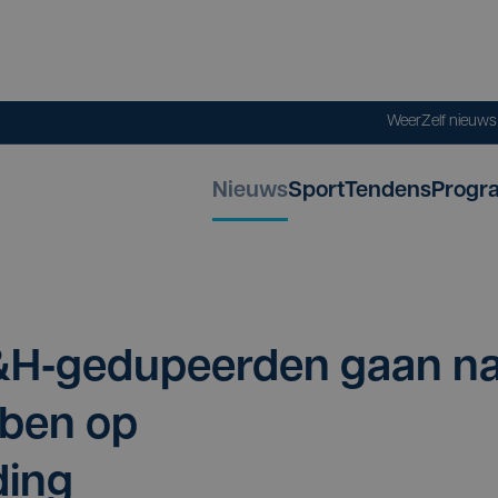
Weer
Zelf nieuw
Nieuws
Sport
Tendens
Progr
&
H‑gedupeerden gaan n
­ben op
ding