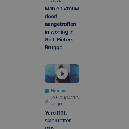
09:32
Man en vrouw
dood
aangetroffen
in woning in
l
Sint-Pieters
Brugge
p
Nieuws
do 6 augustus
| 21:30
Yaro (19),
slachtoffer
van