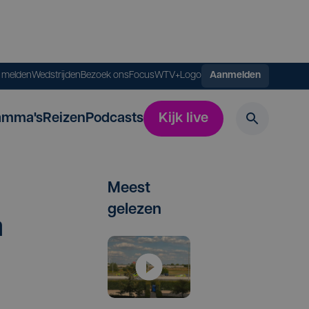
s melden
Wedstrijden
Bezoek ons
FocusWTV+
Logo
Aanmelden
amma's
Reizen
Podcasts
Kijk live
Meest
gelezen
a