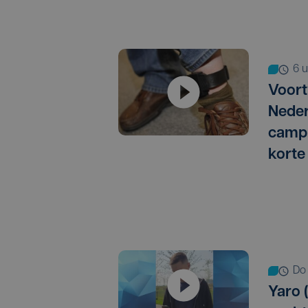
6
Voort
Neder
campi
korte
d
Yaro (