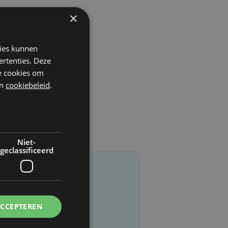
×
n
j
kies kunnen
ertenties. Deze
he cookies om
n
cookiebeleid
.
Niet-
geclassificeerd
ACCEPTEREN