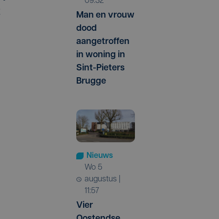
09:32
t
Man en vrouw
dood
aangetroffen
in woning in
Sint-Pieters
Brugge
Nieuws
wo 5
augustus |
11:57
Vier
Oostendse