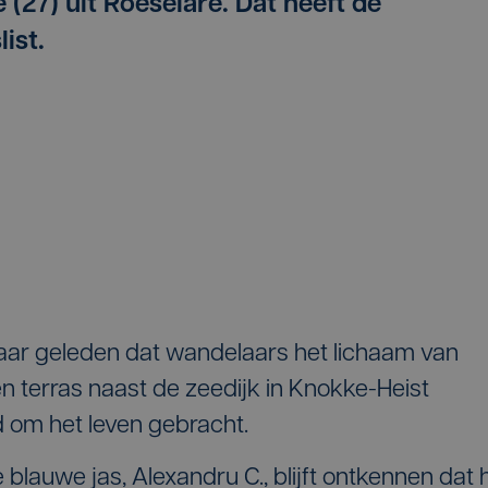
(27) uit Roeselare. Dat heeft de
list.
jaar geleden dat wandelaars het lichaam van
n terras naast de zeedijk in Knokke-Heist
 om het leven gebracht.
lauwe jas, Alexandru C., blijft ontkennen dat h