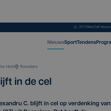
25°C
Weer
Zelf nieuw
Nieuws
Sport
Tendens
Progr
ke-Heist
Roeselare
jft in de cel
xandru C. blijft in cel op verdenking van