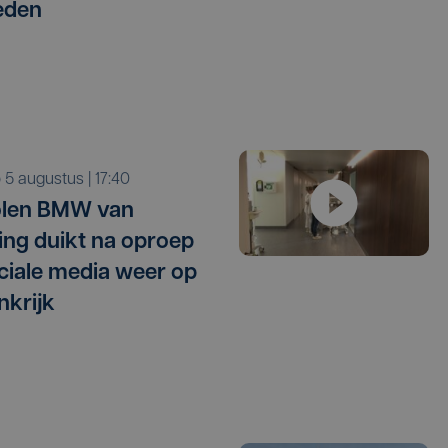
eden
o 5 augustus | 17:40
olen BMW van
ling duikt na oproep
ciale media weer op
nkrijk