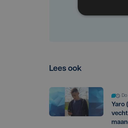
Lees ook
d
Yaro (
vechtp
maan