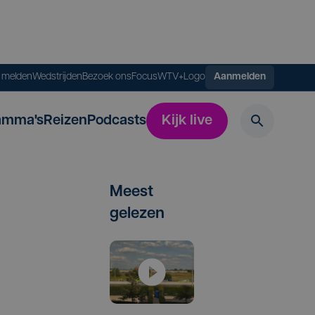
s melden
Wedstrijden
Bezoek ons
FocusWTV+
Logo
Aanmelden
amma's
Reizen
Podcasts
Kijk live
Meest
gelezen