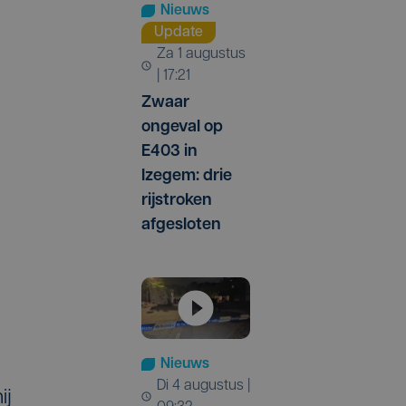
Nieuws
Update
za 1 augustus
| 17:21
Zwaar
ongeval op
E403 in
Izegem: drie
rijstroken
afgesloten
Nieuws
di 4 augustus |
ij