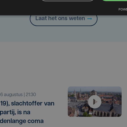
Heb je een taal- of schrijffout opgemerkt in dit artikel?
POWE
Laat het ons weten
o 6 augustus | 21:30
19), slachtoffer van
artij, is na
denlange coma