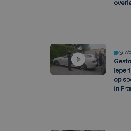
overl
w
Gest
Ieper
op so
in Fra