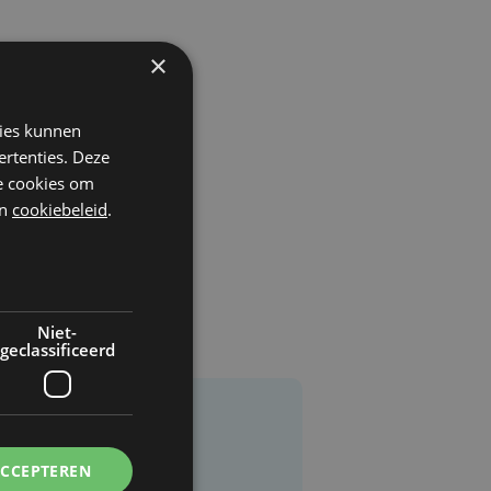
×
kies kunnen
ertenties. Deze
he cookies om
n
cookiebeleid
.
Niet-
geclassificeerd
ACCEPTEREN