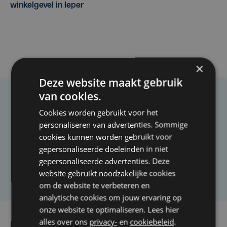
winkelgevel in Ieper
×
Deze website maakt gebruik
van cookies.
Taalfout opgemerkt?
Cookies worden gebruikt voor het
Heb je een taal- of schrijffout opgemerkt in dit
personaliseren van advertenties. Sommige
artikel?
cookies kunnen worden gebruikt voor
gepersonaliseerde doeleinden in niet
gepersonaliseerde advertenties. Deze
Laat het ons weten
website gebruikt noodzakelijke cookies
om de website te verbeteren en
analytische cookies om jouw ervaring op
onze website te optimaliseren. Lees hier
alles over ons
privacy-
en
cookiebeleid
.
Lees ook