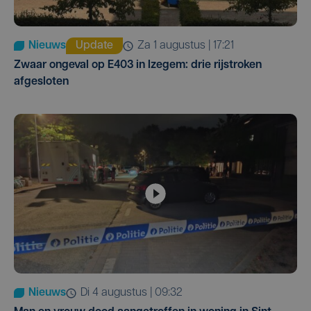
Nieuws
Update
za 1 augustus | 17:21
Zwaar ongeval op E403 in Izegem: drie rijstroken
afgesloten
Nieuws
di 4 augustus | 09:32