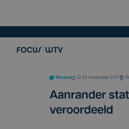
Nieuws
di 28 november 2017
R
Aan­ran­der sta­t
veroordeeld