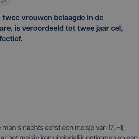
age
li twee vrouwen belaagde in de
re, is veroordeeld tot twee jaar cel,
ectief.
an 's nachts eerst een meisje van 17. Hij
ar het meisje kon uiteindelijk ontkomen en een