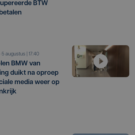
cupereerde BTW
betalen
o 5 augustus | 17:40
olen BMW van
ling duikt na oproep
ciale media weer op
nkrijk