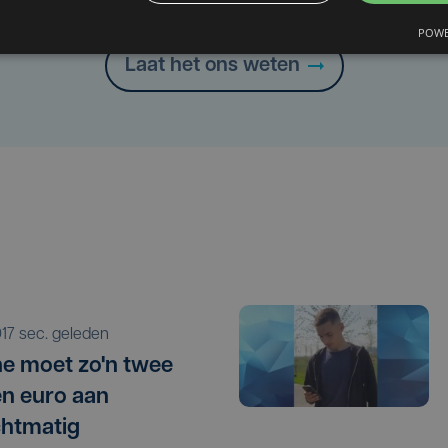
Heb je een taal- of schrijffout opgemerkt in dit artikel?
POWE
Laat het ons weten
017 sec. geleden
e moet zo'n twee
en euro aan
htmatig