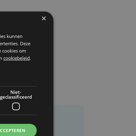
×
kies kunnen
ertenties. Deze
he cookies om
n
cookiebeleid
.
Niet-
geclassificeerd
ACCEPTEREN