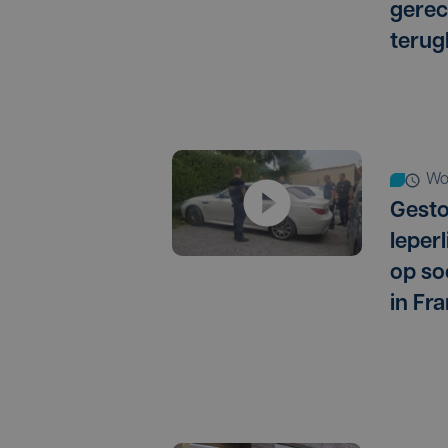
gere
terug
w
Gest
Ieper
op so
in Fra