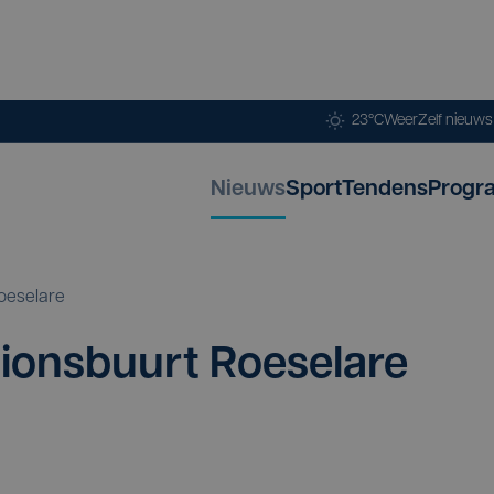
23°C
Weer
Zelf nieuw
Nieuws
Sport
Tendens
Progr
oeselare
i­ons­buurt Roe­se­la­re