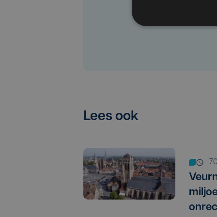
Lees ook
-7
Veurn
miljo
onrec