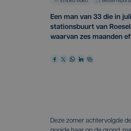
Embed video
Bestel report
Een man van 33 die in ju
stationsbuurt van Roesela
waarvan zes maanden eff
Deze zomer achtervolgde de m
gooide haar op de grond, ma