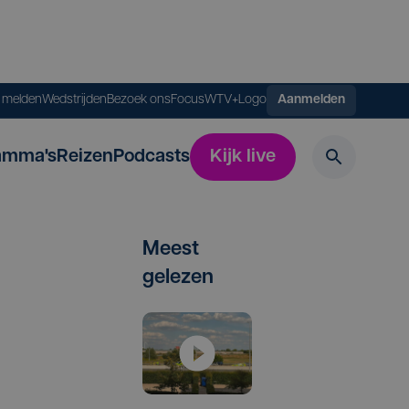
s melden
Wedstrijden
Bezoek ons
FocusWTV+
Logo
Aanmelden
amma's
Reizen
Podcasts
Kijk live
Meest
gelezen