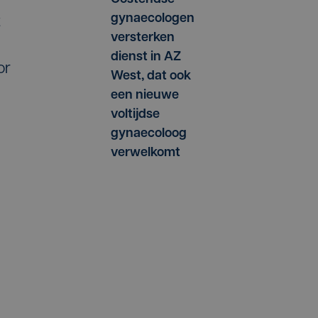
gynaecologen
t
versterken
dienst in AZ
or
West, dat ook
een nieuwe
voltijdse
gynaecoloog
verwelkomt