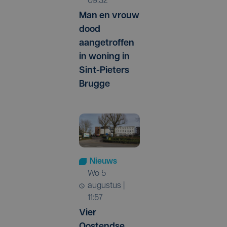
09:32
Man en vrouw
dood
aangetroffen
in woning in
Sint-Pieters
Brugge
Nieuws
wo 5
augustus |
11:57
Vier
Oostendse