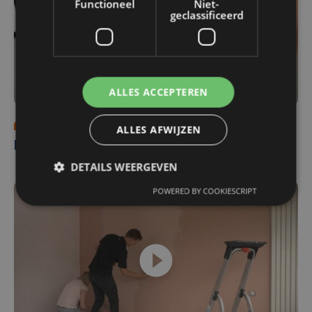
Functioneel
Niet-
geclassificeerd
ALLES ACCEPTEREN
Programma's
za 26 augustus 2023 | 08:00
ALLES AFWIJZEN
Meubels en verlichting
DETAILS WEERGEVEN
POWERED BY COOKIESCRIPT