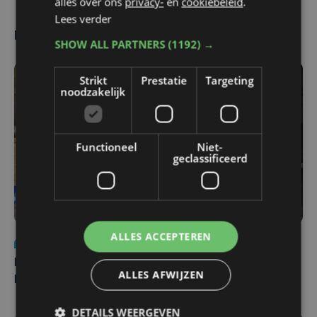
alles over ons
privacy-
en
cookiebeleid
.
Lees verder
Meest gelezen
SHOW ALL PARTNERS
(1192) →
Strikt
Prestatie
Targeting
noodzakelijk
Functioneel
Niet-
geclassificeerd
ALLES ACCEPTEREN
Nieuws
di 4 augustus | 09:32
Man en vrouw dood aangetroffen in woning in Sint-
ALLES AFWIJZEN
Pieters Brugge
DETAILS WEERGEVEN