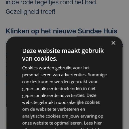
in de rode tegeltjes rond het bad.
Gezelligheid troef!
Klinken op het nieuwe Sundae Huis
×
Volgende week komen alle handige kijkers
Deze website maakt gebruik
nog eens terug naar Het Sundae Huis om
van cookies.
de metamorfose te ontdekken. Dan
Cookies worden gebruikt voor het
nemen we je mee op rondleiding
personaliseren van advertenties. Sommige
cookies kunnen worden gebruikt voor
doorheen het hele huis.
gepersonaliseerde doeleinden in niet
gepersonaliseerde advertenties. Deze
website gebruikt noodzakelijke cookies
De redactie
om de website te verbeteren en
analytische cookies om jouw ervaring op
onze website te optimaliseren. Lees hier
Wonen
Sundae Huis
Publireportage