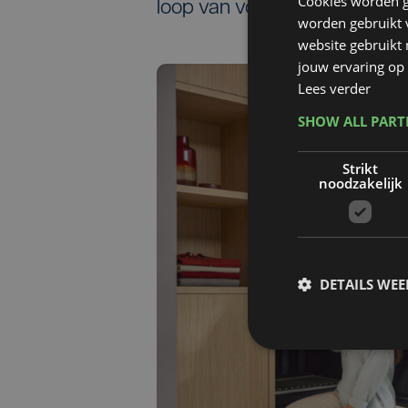
Cookies worden g
loop van volgend jaar.
worden gebruikt v
website gebruikt
jouw ervaring op 
Lees verder
SHOW ALL PAR
Strikt
noodzakelijk
DETAILS WE