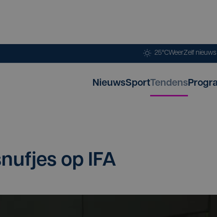
25°C
Weer
Zelf nieuw
Nieuws
Sport
Tendens
Progr
 snuf­jes op
IFA