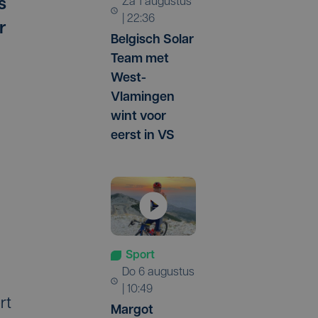
za 1 augustus
s
| 22:36
r
Belgisch Solar
Team met
West-
Vlamingen
wint voor
eerst in VS
Sport
do 6 augustus
| 10:49
rt
Margot