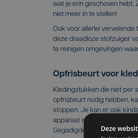
wat je erin geschoven hebt. Z
niet meer in te stellen!
Ook voor allerlei vervelende 
deze draadloze stofzuiger v
te reinigen omgevingen waar,
Opfrisbeurt voor kle
Kledingstukken die niet pe
opfrisbeurt nodig hebben, ka
stoppen. Je kan er ook kinder
apparaat is al succesvol in A
Deze websit
Gegadigden moeten wel nog e