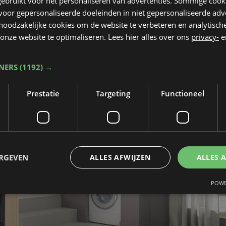
ebruikt voor het personaliseren van advertenties. Sommige coo
oor gepersonaliseerde doeleinden in niet gepersonaliseerde adv
 noodzakelijke cookies om de website te verbeteren en analytisc
onze website te optimaliseren. Lees hier alles over ons
privacy-
e
TNERS
(1192) →
Prestatie
Targeting
Functioneel
ERGEVEN
ALLES AFWIJZEN
ALLES 
POWE