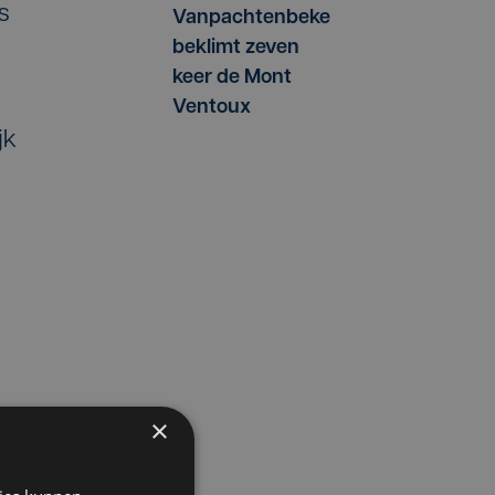
s
Vanpachtenbeke
beklimt zeven
keer de Mont
Ventoux
jk
×