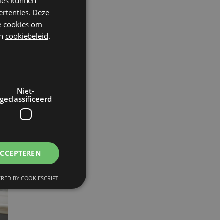
kies kunnen
ertenties. Deze
he cookies om
n
cookiebeleid
.
Niet-
geclassificeerd
ACCEPTEREN
RED BY COOKIESCRIPT