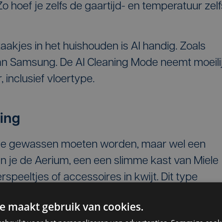
o hoef je zelfs de gaartijd- en temperatuur zelf
taakjes in het huishouden is AI handig. Zoals
an Samsung. De AI Cleaning Mode neemt moeili
 inclusief vloertype.
ding
r se gewassen moeten worden, maar wel een
n je de Aerium, een een slimme kast van Miele
speeltjes of accessoires in kwijt. Dit type
zië, maar in Europa nog vrij onbekend.
e maakt gebruik van cookies.
ven wachten, de lancering is gepland in de