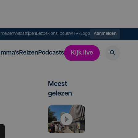
s melden
Wedstrijden
Bezoek ons
FocusWTV+
Logo
Aanmelden
amma's
Reizen
Podcasts
Kijk live
Meest
gelezen