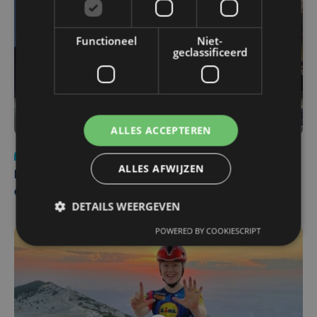
Functioneel
Niet-
geclassificeerd
ALLES ACCEPTEREN
Nieuws
za 1 augustus | 22:36
ALLES AFWIJZEN
Belgisch Solar Team met West-Vlamingen wint voor
eerst in VS
DETAILS WEERGEVEN
POWERED BY COOKIESCRIPT