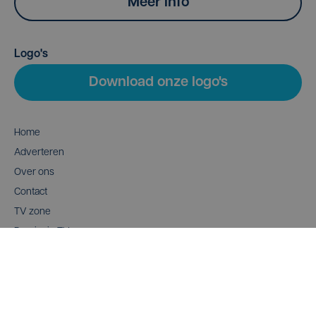
Meer info
Logo's
Download onze logo's
Home
Adverteren
Over ons
Contact
TV zone
Provincie TV
Wedstrijden
Mediaconnect
AI Charter
Cookiebeleid