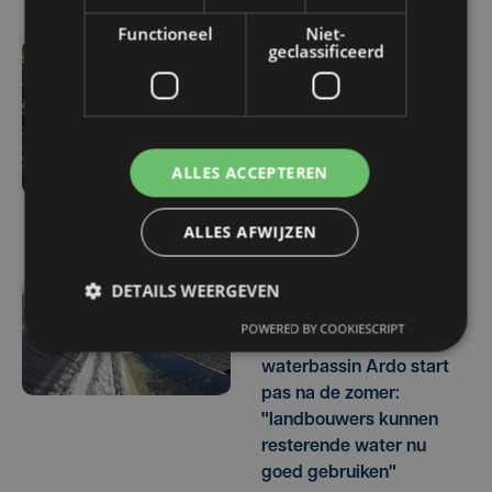
Functioneel
Niet-
geclassificeerd
ma 3 augustus | 17:15
Droogte treft
aardappelteelt: "Op
sommige percelen
ALLES ACCEPTEREN
verliezen we tot de helft
van de opbrengst"
ALLES AFWIJZEN
DETAILS WEERGEVEN
vr 31 juli | 17:30
POWERED BY COOKIESCRIPT
Herstel lek in
waterbassin Ardo start
pas na de zomer:
"landbouwers kunnen
resterende water nu
goed gebruiken"