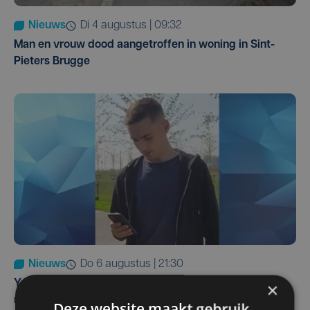
Nieuws
di 4 augustus | 09:32
Man en vrouw dood aangetroffen in woning in Sint-
Pieters Brugge
Nieuws
do 6 augustus | 21:30
Yaro (19), slachtoffer van vechtpartij, is na
×
maandenlange coma overleden
Deze website maakt gebruik