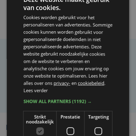
van cookies.
Cookies worden gebruikt voor het
personaliseren van advertenties. Sommige
cookies kunnen worden gebruikt voor
gepersonaliseerde doeleinden in niet
gepersonaliseerde advertenties. Deze
website gebruikt noodzakelijke cookies
Taalfout opgemerkt?
om de website te verbeteren en
Heb je een taal- of schrijffout opgemerkt in dit
analytische cookies om jouw ervaring op
artikel?
onze website te optimaliseren. Lees hier
alles over ons
privacy-
en
cookiebeleid
.
Lees verder
Laat het ons weten
SHOW ALL PARTNERS
(1192) →
Strikt
Prestatie
Targeting
noodzakelijk
Lees ook