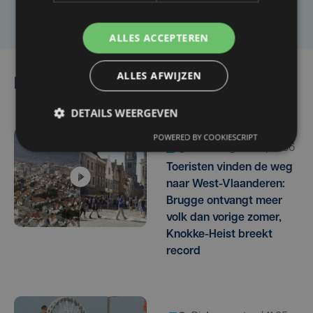
Laat het ons weten
ALLES ACCEPTEREN
ALLES AFWIJZEN
Lees ook
DETAILS WEERGEVEN
POWERED BY COOKIESCRIPT
do 6 augustus | 14:36
Toeristen vinden de weg
naar West-Vlaanderen:
Brugge ontvangt meer
volk dan vorige zomer,
Knokke-Heist breekt
record