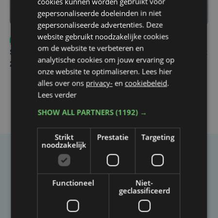
cookies kunnen worden gebruikt voor
gepersonaliseerde doeleinden in niet
gepersonaliseerde advertenties. Deze
website gebruikt noodzakelijke cookies
Sport
za 8 augustus | 12:42
om de website te verbeteren en
Spaanse aanvaller zet handtekening onder contract tot
analytische cookies om jouw ervaring op
2031 bij Club Brugge
onze website te optimaliseren. Lees hier
alles over ons
privacy-
en
cookiebeleid
.
Lees verder
SHOW ALL PARTNERS
(1192) →
Strikt
Prestatie
Targeting
noodzakelijk
Taalfout opgemerkt?
Heb je een taal- of schrijffout opgemerkt in dit
Functioneel
Niet-
artikel?
geclassificeerd