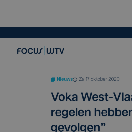
Nieuws
za 17 oktober 2020
Voka West-Vlaa
re­ge­len heb­be
gevolgen”