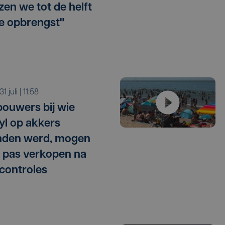
zen we tot de helft
e opbrengst"
 31 juli | 11:58
ouwers bij wie
l op akkers
nden werd, mogen
 pas verkopen na
 controles