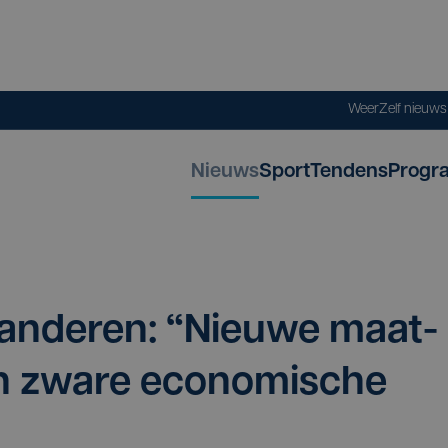
Weer
Zelf nieuw
Nieuws
Sport
Tendens
Progr
n­de­ren:
“
Nieu­we maat­
n zwa­re eco­no­mi­sche