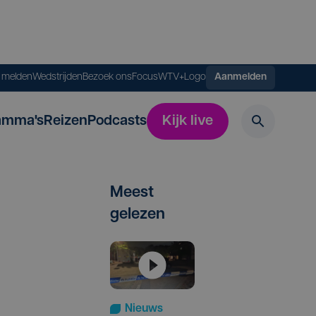
s melden
Wedstrijden
Bezoek ons
FocusWTV+
Logo
Aanmelden
amma's
Reizen
Podcasts
Kijk live
Meest
gelezen
Nieuws