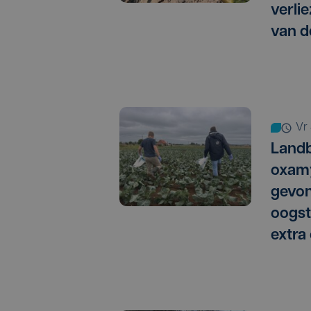
verlie
van d
vr
Landb
oxamy
gevo
oogst
extra