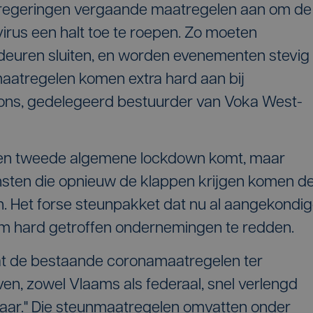
 regeringen vergaande maatregelen aan om de
irus een halt toe te roepen. Zo moeten
deuren sluiten, en worden evenementen stevig
aatregelen komen extra hard aan bij
Mons, gedelegeerd bestuurder van Voka West-
geen tweede algemene lockdown komt, maar
ensten die opnieuw de klappen krijgen komen d
 Het forse steunpakket dat nu al aangekondi
 om hard getroffen ondernemingen te redden.
at de bestaande coronamaatregelen ter
en, zowel Vlaams als federaal, snel verlengd
aar." Die steunmaatregelen omvatten onder