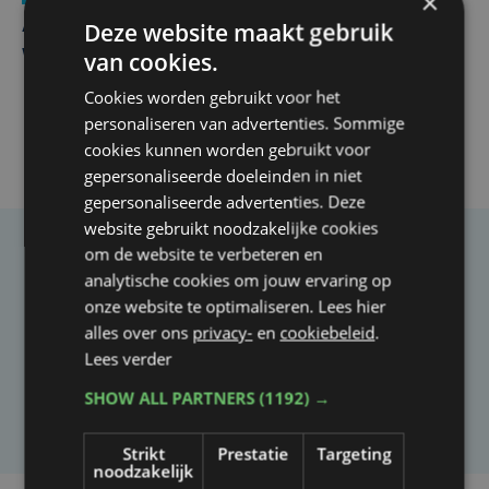
×
Deze website maakt gebruik
Autobestuurster rijdt na foutief manoeuvre tegen
winkelgevel in Ieper
van cookies.
Cookies worden gebruikt voor het
personaliseren van advertenties. Sommige
cookies kunnen worden gebruikt voor
gepersonaliseerde doeleinden in niet
gepersonaliseerde advertenties. Deze
website gebruikt noodzakelijke cookies
om de website te verbeteren en
Taalfout opgemerkt?
analytische cookies om jouw ervaring op
Heb je een taal- of schrijffout opgemerkt in dit
onze website te optimaliseren. Lees hier
alles over ons
privacy-
en
cookiebeleid
.
artikel?
Lees verder
SHOW ALL PARTNERS
(1192) →
Laat het ons weten
Strikt
Prestatie
Targeting
noodzakelijk