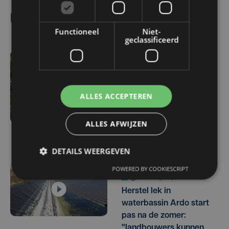
Lees ook
Functioneel
Niet-
geclassificeerd
ma 3 augustus | 17:15
Droogte treft
aardappelteelt: "Op
ALLES ACCEPTEREN
sommige percelen
verliezen we tot de helft
ALLES AFWIJZEN
van de opbrengst"
DETAILS WEERGEVEN
POWERED BY COOKIESCRIPT
vr 31 juli | 17:30
Herstel lek in
waterbassin Ardo start
pas na de zomer:
"landbouwers kunnen