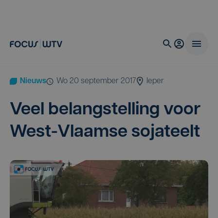
Nieuws
wo 20 september 2017
Ieper
Veel belang­stel­ling voor
West-Vlaam­se sojateelt