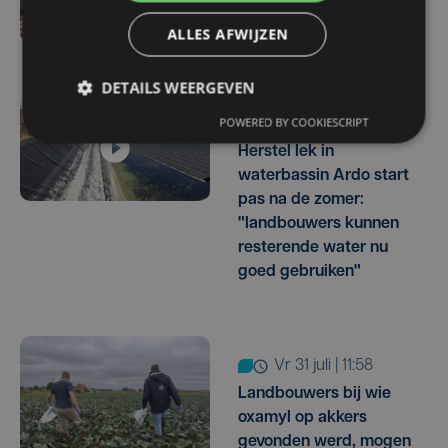
taalbad tijdens
zomerschool in Kortrijk
ALLES AFWIJZEN
DETAILS WEERGEVEN
POWERED BY COOKIESCRIPT
vr 31 juli | 17:30
Herstel lek in
waterbassin Ardo start
pas na de zomer:
"landbouwers kunnen
resterende water nu
goed gebruiken"
vr 31 juli | 11:58
Landbouwers bij wie
oxamyl op akkers
gevonden werd, mogen