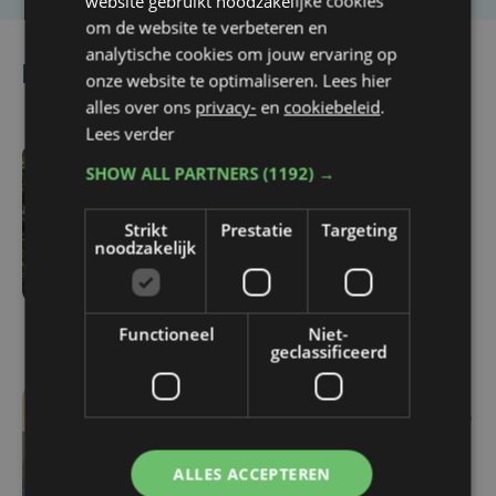
website gebruikt noodzakelijke cookies
om de website te verbeteren en
analytische cookies om jouw ervaring op
Lees ook
onze website te optimaliseren. Lees hier
alles over ons
privacy-
en
cookiebeleid
.
Lees verder
SHOW ALL PARTNERS
(1192) →
ma 3 augustus | 17:15
Droogte treft
Strikt
Prestatie
Targeting
aardappelteelt: "Op
noodzakelijk
sommige percelen
verliezen we tot de helft
van de opbrengst"
Functioneel
Niet-
geclassificeerd
ma 3 augustus | 10:26
Helemaal volzet: 64
ALLES ACCEPTEREN
kinderen krijgen extra