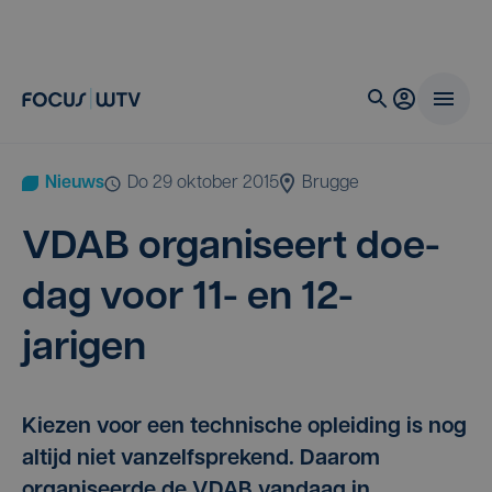
Nieuws
do 29 oktober 2015
Brugge
VDAB
orga­ni­seert doe­
dag voor
11
- en
12
-
jarigen
Kiezen voor een technische opleiding is nog
altijd niet vanzelfsprekend. Daarom
organiseerde de VDAB vandaag in