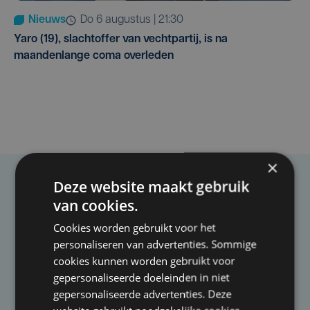
Nieuws
do 6 augustus | 21:30
Yaro (19), slachtoffer van vechtpartij, is na
maandenlange coma overleden
×
Deze website maakt gebruik
Taalfout opgemerkt?
van cookies.
Heb je een taal- of schrijffout opgemerkt in dit
Cookies worden gebruikt voor het
artikel?
personaliseren van advertenties. Sommige
cookies kunnen worden gebruikt voor
gepersonaliseerde doeleinden in niet
Laat het ons weten
gepersonaliseerde advertenties. Deze