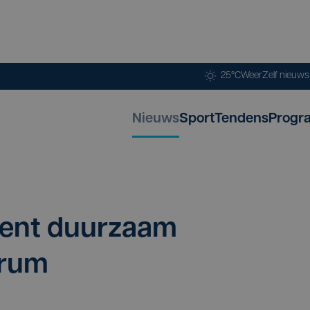
25°C
Weer
Zelf nieuw
Nieuws
Sport
Tendens
Progr
pent duur­zaam
trum