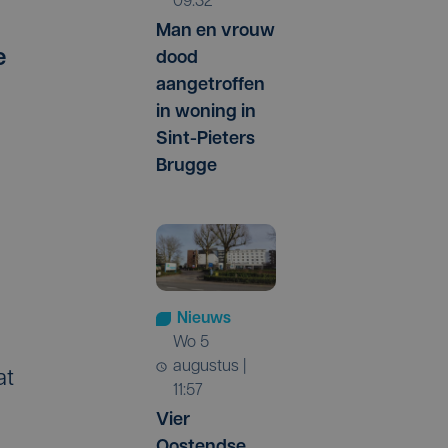
09:32
Man en vrouw
e
dood
aangetroffen
in woning in
Sint-Pieters
Brugge
Nieuws
wo 5
augustus |
at
11:57
Vier
Oostendse