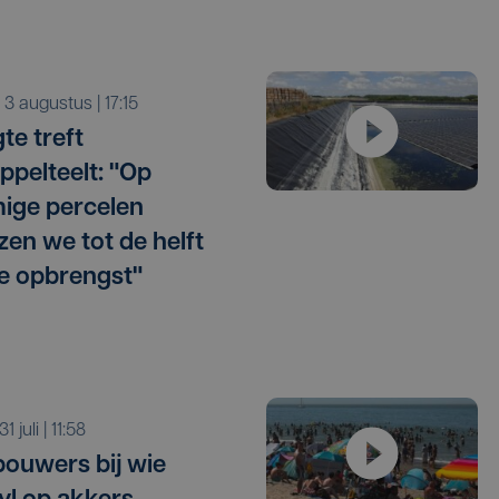
a 3 augustus | 17:15
te treft
ppelteelt: "Op
ige percelen
zen we tot de helft
e opbrengst"
 31 juli | 11:58
ouwers bij wie