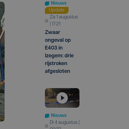
Nieuws
Update
za 1 augustus
| 17:21
Zwaar
ongeval op
E403 in
Izegem: drie
rijstroken
afgesloten
Nieuws
di 4 augustus |