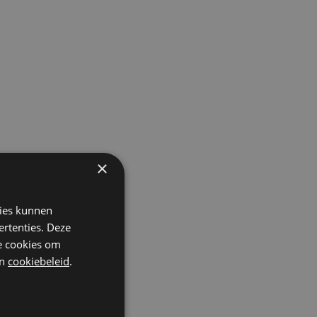
×
kies kunnen
ertenties. Deze
he cookies om
n
cookiebeleid
.