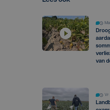
Lees ook
m
Droog
aarda
somm
verlie
van d
vr
Landb