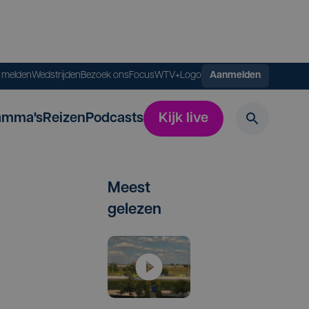
s melden
Wedstrijden
Bezoek ons
FocusWTV+
Logo
Aanmelden
amma's
Reizen
Podcasts
Kijk live
Meest
gelezen