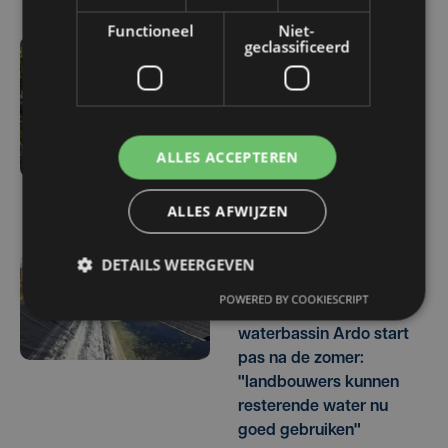
Functioneel
Niet-
geclassificeerd
ma 3 augustus | 17:15
Droogte treft
aardappelteelt: "Op
sommige percelen
ALLES ACCEPTEREN
verliezen we tot de helft
van de opbrengst"
ALLES AFWIJZEN
DETAILS WEERGEVEN
vr 31 juli | 17:30
POWERED BY COOKIESCRIPT
Herstel lek in
waterbassin Ardo start
pas na de zomer:
"landbouwers kunnen
resterende water nu
goed gebruiken"