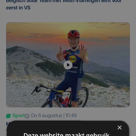
Belgisch Solar Team met West-Vlamingen wint voor
eerst in VS
Sport
do 6 augustus | 10:49
Margot Vanpachtenbeke beklimt zeven keer de Mont
×
Ventoux
Deze website maakt gebruik