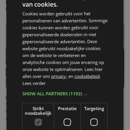
van cookies.
Man en vrouw dood aangetroffen in woning in Sint-
Pieters Brugge
Cookies worden gebruikt voor het
personaliseren van advertenties. Sommige
cookies kunnen worden gebruikt voor
gepersonaliseerde doeleinden in niet
gepersonaliseerde advertenties. Deze
website gebruikt noodzakelijke cookies
om de website te verbeteren en
analytische cookies om jouw ervaring op
onze website te optimaliseren. Lees hier
alles over ons
privacy-
en
cookiebeleid
.
Lees verder
SHOW ALL PARTNERS
(1192) →
Nieuws
wo 5 augustus | 11:57
Vier Oostendse gynaecologen versterken dienst in AZ
Strikt
Prestatie
Targeting
noodzakelijk
West, dat ook een nieuwe voltijdse gynaecoloog
verwelkomt