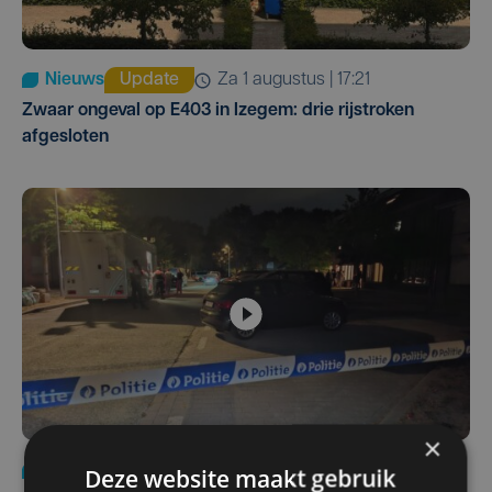
Nieuws
Update
za 1 augustus | 17:21
Zwaar ongeval op E403 in Izegem: drie rijstroken
afgesloten
×
Deze website maakt gebruik
Nieuws
di 4 augustus | 09:32