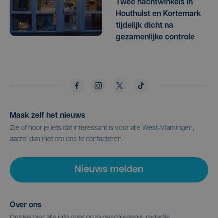
Twee nachtwinkels in
Houthulst en Kortemark
tijdelijk dicht na
gezamenlijke controle
Maak zelf het nieuws
Zie of hoor je iets dat interessant is voor alle West-Vlamingen,
aarzel dan niet om ons te contacteren.
Nieuws melden
Over ons
Ontdek hier alle info over onze geschiedenis, redactie,