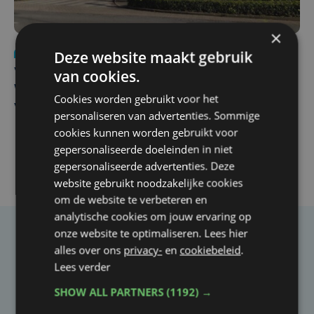
×
Deze website maakt gebruik
Nieuws
wo 5 augustus | 11:57
van cookies.
Vier Oostendse gynaecologen versterken dienst in AZ
West, dat ook een nieuwe voltijdse gynaecoloog
Cookies worden gebruikt voor het
verwelkomt
personaliseren van advertenties. Sommige
cookies kunnen worden gebruikt voor
gepersonaliseerde doeleinden in niet
gepersonaliseerde advertenties. Deze
website gebruikt noodzakelijke cookies
om de website te verbeteren en
analytische cookies om jouw ervaring op
onze website te optimaliseren. Lees hier
Taalfout opgemerkt?
alles over ons
privacy-
en
cookiebeleid
.
Lees verder
Heb je een taal- of schrijffout opgemerkt in dit
artikel?
SHOW ALL PARTNERS
(1192) →