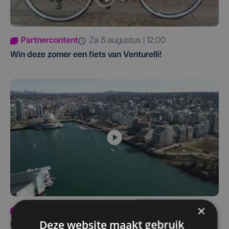
Partnercontent
za 8 augustus | 12:00
Win deze zomer een fiets van Venturelli!
×
Partnercontent
vr 27 maart | 09:53
Deze website maakt gebruik
Canada beleef je met Penta's Reizen