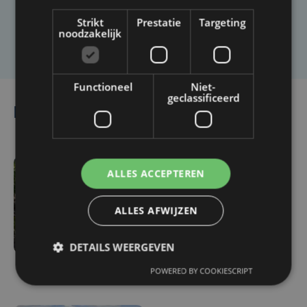
Strikt
Prestatie
Targeting
noodzakelijk
Laat het ons weten
Functioneel
Niet-
geclassificeerd
Lees ook
ALLES ACCEPTEREN
ma 3 augustus | 17:15
Droogte treft
ALLES AFWIJZEN
aardappelteelt: "Op
sommige percelen
verliezen we tot de helft
DETAILS WEERGEVEN
van de opbrengst"
POWERED BY COOKIESCRIPT