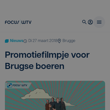
Nieuws
di 27 maart 2018
Brugge
Pro­mo­tie­film­pje voor
Brug­se boeren