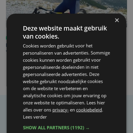
×
Deze website maakt gebruik
van cookies.
Sport
do 6 augustus | 10:49
Cookies worden gebruikt voor het
Margot Vanpachtenbeke beklimt zeven keer de Mont
personaliseren van advertenties. Sommige
Ventoux
cookies kunnen worden gebruikt voor
gepersonaliseerde doeleinden in niet
gepersonaliseerde advertenties. Deze
website gebruikt noodzakelijke cookies
om de website te verbeteren en
analytische cookies om jouw ervaring op
onze website te optimaliseren. Lees hier
alles over ons
privacy-
en
cookiebeleid
.
Taalfout opgemerkt?
Lees verder
Heb je een taal- of schrijffout opgemerkt in dit
SHOW ALL PARTNERS
(1192) →
artikel?