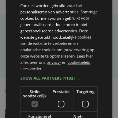
Cookies worden gebruikt voor het
personaliseren van advertenties. Sommige
cookies kunnen worden gebruikt voor
gepersonaliseerde doeleinden in niet
Taalfout opgemerkt?
gepersonaliseerde advertenties. Deze
website gebruikt noodzakelijke cookies
Heb je een taal- of schrijffout opgemerkt in dit
om de website te verbeteren en
artikel?
analytische cookies om jouw ervaring op
onze website te optimaliseren. Lees hier
Laat het ons weten
alles over ons
privacy-
en
cookiebeleid
.
Lees verder
SHOW ALL PARTNERS
(1192) →
Lees ook
Strikt
Prestatie
Targeting
noodzakelijk
Functioneel
Niet-
ma 3 augustus | 17:15