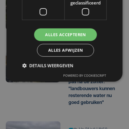
geclassificeerd
Droogte treft
aardappelteelt: "Op
sommige percelen
verliezen we tot de helft
van de opbrengst"
ALLES ACCEPTEREN
ALLES AFWIJZEN
vr 31 juli | 17:30
DETAILS WEERGEVEN
Herstel lek in
waterbassin Ardo start
POWERED BY COOKIESCRIPT
pas na de zomer:
"landbouwers kunnen
resterende water nu
goed gebruiken"