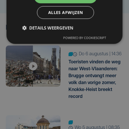
ALLES AFWIJZEN
Lees ook
DETAILS WEERGEVEN
POWERED BY COOKIESCRIPT
do 6 augustus | 14:36
Toeristen vinden de weg
naar West-Vlaanderen:
Brugge ontvangt meer
volk dan vorige zomer,
Knokke-Heist breekt
record
wo 5 augustus | 08:35