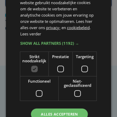
website gebruikt noodzakelijke cookies
om de website te verbeteren en
analytische cookies om jouw ervaring op
Nieuws
do 6 augustus | 21:30
onze website te optimaliseren. Lees hier
Yaro (19), slachtoffer van vechtpartij, is na
alles over ons
privacy-
en
cookiebeleid
.
maandenlange coma overleden
Lees verder
SHOW ALL PARTNERS
(1192) →
Strikt
Prestatie
Targeting
noodzakelijk
Taalfout opgemerkt?
Functioneel
Niet-
geclassificeerd
Heb je een taal- of schrijffout opgemerkt in dit
artikel?
Laat het ons weten
ALLES ACCEPTEREN