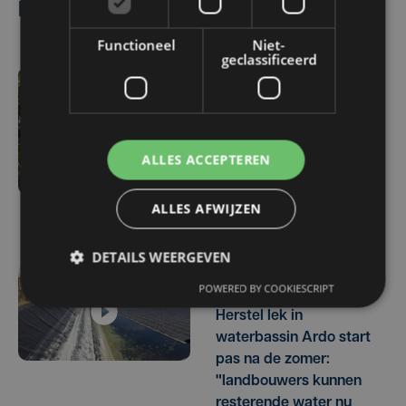
Lees ook
Functioneel
Niet-
geclassificeerd
ma 3 augustus | 17:15
Droogte treft
aardappelteelt: "Op
ALLES ACCEPTEREN
sommige percelen
verliezen we tot de helft
van de opbrengst"
ALLES AFWIJZEN
DETAILS WEERGEVEN
POWERED BY COOKIESCRIPT
vr 31 juli | 17:30
Herstel lek in
waterbassin Ardo start
pas na de zomer:
"landbouwers kunnen
resterende water nu