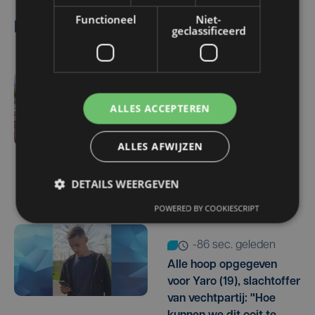
Functioneel
Niet-
Lees ook
geclassificeerd
-6986 sec. geleden
ALLES ACCEPTEREN
Veurne moet zo'n twee
miljoen euro aan
ALLES AFWIJZEN
onrechtmatig
gerecupereerde BTW
terugbetalen
DETAILS WEERGEVEN
POWERED BY COOKIESCRIPT
-86 sec. geleden
Alle hoop opgegeven
voor Yaro (19), slachtoffer
van vechtpartij: "Hoe