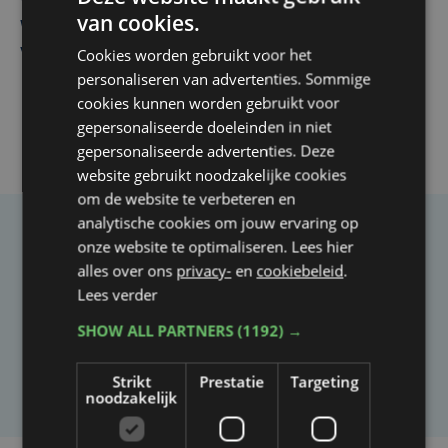
Vier Oostendse gynaecologen versterken dienst in AZ
van cookies.
West, dat ook een nieuwe voltijdse gynaecoloog
Cookies worden gebruikt voor het
verwelkomt
personaliseren van advertenties. Sommige
cookies kunnen worden gebruikt voor
gepersonaliseerde doeleinden in niet
gepersonaliseerde advertenties. Deze
website gebruikt noodzakelijke cookies
om de website te verbeteren en
analytische cookies om jouw ervaring op
onze website te optimaliseren. Lees hier
Taalfout opgemerkt?
alles over ons
privacy-
en
cookiebeleid
.
Heb je een taal- of schrijffout opgemerkt in dit
Lees verder
artikel?
SHOW ALL PARTNERS
(1192) →
Laat het ons weten
Strikt
Prestatie
Targeting
noodzakelijk