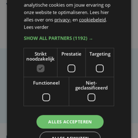
analytische cookies om jouw ervaring op
verwelkomt
onze website te optimaliseren. Lees hier
alles over ons
privacy-
en
cookiebeleid
.
Lees verder
SHOW ALL PARTNERS
(1192) →
Strikt
Prestatie
Targeting
noodzakelijk
Taalfout opgemerkt?
Heb je een taal- of schrijffout opgemerkt in dit
Functioneel
Niet-
artikel?
geclassificeerd
Laat het ons weten
ALLES ACCEPTEREN