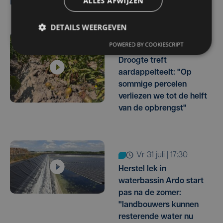
Lees ook
ALLES AFWIJZEN
DETAILS WEERGEVEN
POWERED BY COOKIESCRIPT
ma 3 augustus | 17:15
Droogte treft
aardappelteelt: "Op
sommige percelen
verliezen we tot de helft
van de opbrengst"
vr 31 juli | 17:30
Herstel lek in
waterbassin Ardo start
pas na de zomer:
"landbouwers kunnen
resterende water nu