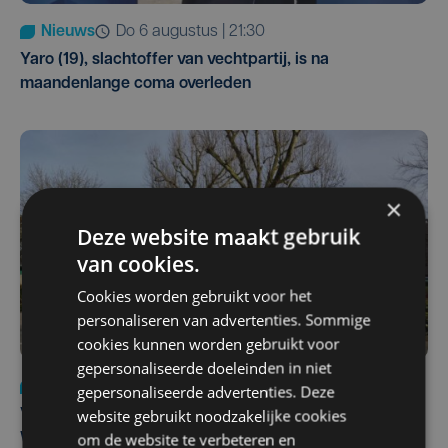
Nieuws
do 6 augustus | 21:30
Yaro (19), slachtoffer van vechtpartij, is na
maandenlange coma overleden
×
Deze website maakt gebruik
van cookies.
Cookies worden gebruikt voor het
personaliseren van advertenties. Sommige
cookies kunnen worden gebruikt voor
gepersonaliseerde doeleinden in niet
Nieuws
wo 5 augustus | 11:57
gepersonaliseerde advertenties. Deze
website gebruikt noodzakelijke cookies
Vier Oostendse gynaecologen versterken dienst in AZ
om de website te verbeteren en
West, dat ook een nieuwe voltijdse gynaecoloog