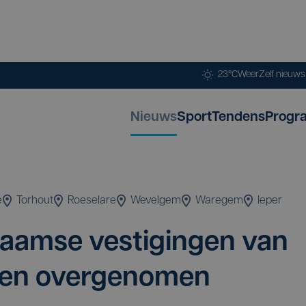
23°C
Weer
Zelf nieuw
Nieuws
Sport
Tendens
Progr
e
Torhout
Roeselare
Wevelgem
Waregem
Ieper
m­se ves­ti­gin­gen van
­den overgenomen