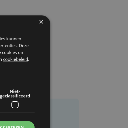
×
kies kunnen
ertenties. Deze
he cookies om
n
cookiebeleid
.
Niet-
geclassificeerd
ACCEPTEREN