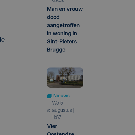
09:32
Man en vrouw
dood
aangetroffen
in woning in
de
Sint-Pieters
Brugge
Nieuws
wo 5
augustus |
11:57
Vier
Oostendse