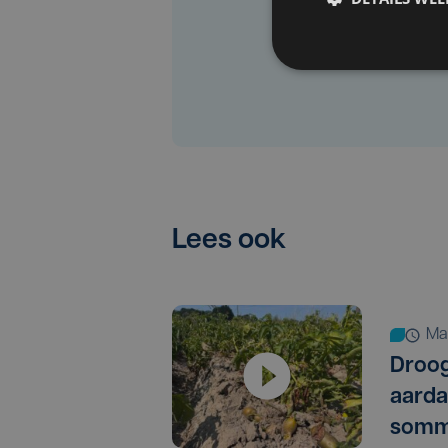
Lees ook
m
Droog
aarda
somm