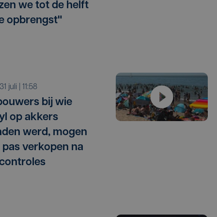
zen we tot de helft
e opbrengst"
 31 juli | 11:58
ouwers bij wie
l op akkers
nden werd, mogen
 pas verkopen na
 controles