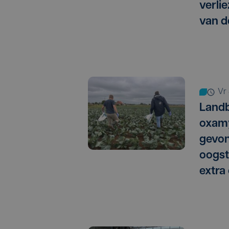
verlie
van d
vr
Landb
oxamy
gevo
oogst
extra