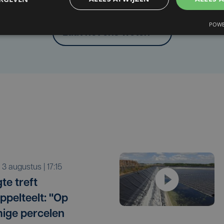
Heb je een taal- of schrijffout opgemerkt in dit artikel?
POWE
Laat het ons weten
a 3 augustus | 17:15
te treft
ppelteelt: "Op
ige percelen