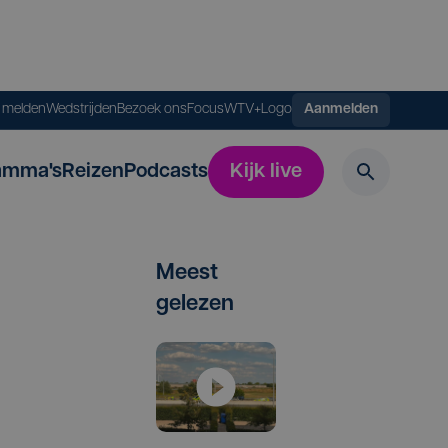
s melden
Wedstrijden
Bezoek ons
FocusWTV+
Logo
Aanmelden
amma's
Reizen
Podcasts
Kijk live
Meest
gelezen