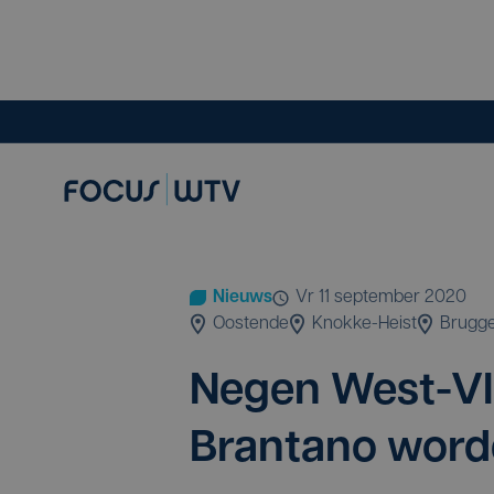
Nieuws
vr 11 september 2020
Oostende
Knokke-Heist
Brugg
Negen West-Vlaa
Bran­ta­no wor