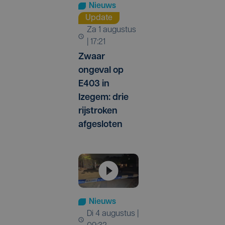
Nieuws
Update
za 1 augustus
| 17:21
Zwaar
ongeval op
E403 in
Izegem: drie
rijstroken
afgesloten
Nieuws
di 4 augustus |