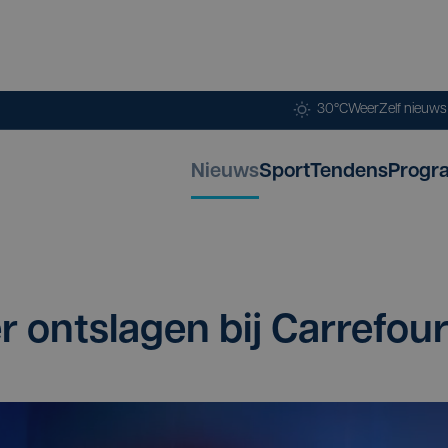
30°C
Weer
Zelf nieuw
Nieuws
Sport
Tendens
Progr
r ont­sla­gen bij Carrefou