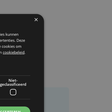
×
kies kunnen
ertenties. Deze
he cookies om
n
cookiebeleid
.
Niet-
geclassificeerd
ACCEPTEREN