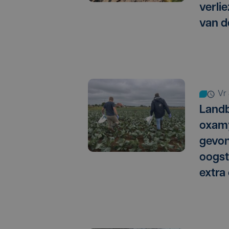
verlie
van d
vr
Landb
oxamy
gevo
oogst
extra