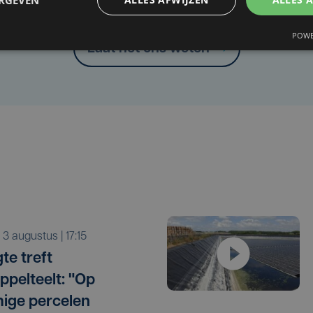
Heb je een taal- of schrijffout opgemerkt in dit artikel?
POWE
Laat het ons weten
a 3 augustus | 17:15
te treft
ppelteelt: "Op
ige percelen