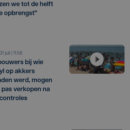
zen we tot de helft
e opbrengst"
 31 juli | 11:58
ouwers bij wie
l op akkers
nden werd, mogen
 pas verkopen na
 controles