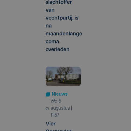
slachtoffer
van
vechtpartij, is
na
maandenlange
coma
overleden
Nieuws
wo 5
augustus |
11:57
Vier