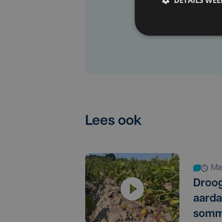
Lees ook
m
Droog
aarda
somm