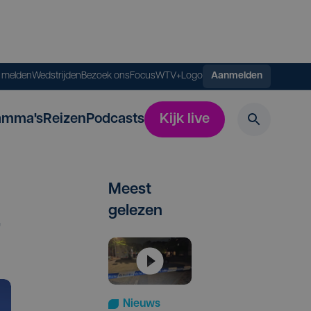
s melden
Wedstrijden
Bezoek ons
FocusWTV+
Logo
Aanmelden
amma's
Reizen
Podcasts
Kijk live
Meest
gelezen
r
Nieuws