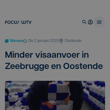
Nieuws
do 2 januari 2020
Oostende
Min­der vis­aan­voer in
Zee­brug­ge en Oostende