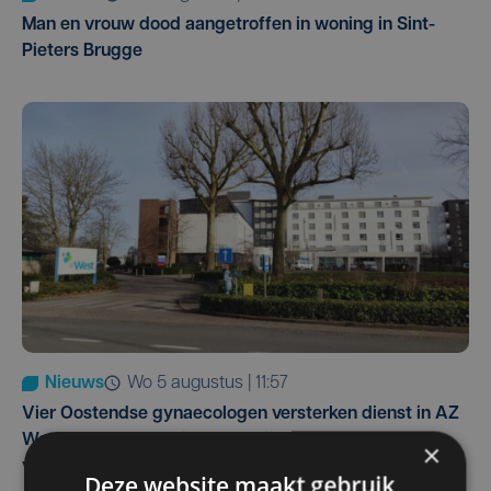
Man en vrouw dood aangetroffen in woning in Sint-
Pieters Brugge
Nieuws
wo 5 augustus | 11:57
Vier Oostendse gynaecologen versterken dienst in AZ
West, dat ook een nieuwe voltijdse gynaecoloog
×
verwelkomt
Deze website maakt gebruik