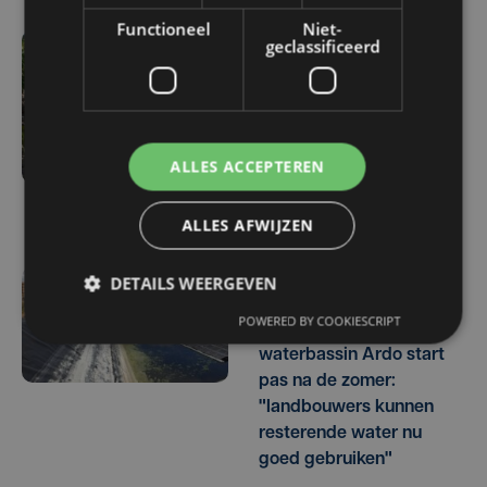
Functioneel
Niet-
geclassificeerd
ma 3 augustus | 17:15
Droogte treft
aardappelteelt: "Op
sommige percelen
ALLES ACCEPTEREN
verliezen we tot de helft
van de opbrengst"
ALLES AFWIJZEN
DETAILS WEERGEVEN
vr 31 juli | 17:30
POWERED BY COOKIESCRIPT
Herstel lek in
waterbassin Ardo start
pas na de zomer:
"landbouwers kunnen
resterende water nu
goed gebruiken"