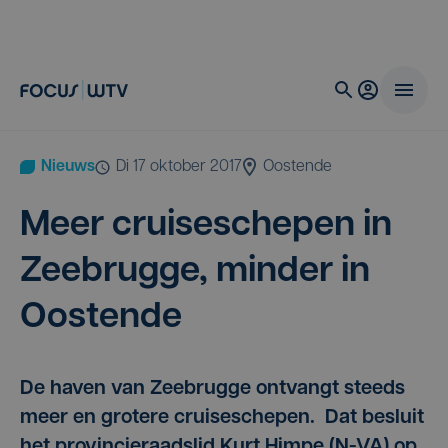
Nieuws
di 17 oktober 2017
Oostende
Meer crui­se­sche­pen in
Zee­brug­ge, min­der in
Oostende
De haven van Zeebrugge ontvangt steeds
meer en grotere cruiseschepen. Dat besluit
het provincieraadslid Kurt Himpe (N-VA) op