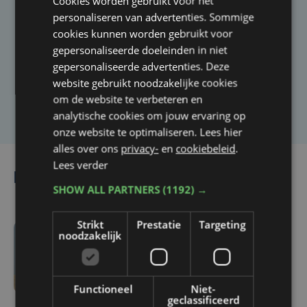
Cookies worden gebruikt voor het
Taalfout opgemerkt?
personaliseren van advertenties. Sommige
cookies kunnen worden gebruikt voor
Heb je een taal- of schrijffout opgemerkt in dit
gepersonaliseerde doeleinden in niet
artikel?
gepersonaliseerde advertenties. Deze
website gebruikt noodzakelijke cookies
om de website te verbeteren en
Laat het ons weten
analytische cookies om jouw ervaring op
onze website te optimaliseren. Lees hier
alles over ons
privacy-
en
cookiebeleid
.
Lees verder
Lees ook
SHOW ALL PARTNERS
(1192) →
Strikt
Prestatie
Targeting
noodzakelijk
di 4 augustus | 11:35
Drukte en springtij
zorgen voor pak meer
Functioneel
Niet-
zwerfvuil op strand van
geclassificeerd