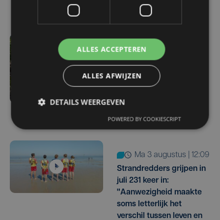
Oostende
ma 3 augustus | 17:15
ALLES ACCEPTEREN
Droogte treft
aardappelteelt: "Op
ALLES AFWIJZEN
sommige percelen
verliezen we tot de helft
DETAILS WEERGEVEN
van de opbrengst"
POWERED BY COOKIESCRIPT
ma 3 augustus | 12:09
Strandredders grijpen in
juli 231 keer in:
"Aanwezigheid maakte
soms letterlijk het
verschil tussen leven en