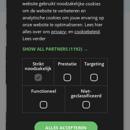
website gebruikt noodzakelijke cookies
om de website te verbeteren en
analytische cookies om jouw ervaring op
onze website te optimaliseren. Lees hier
Lees ook
alles over ons
privacy-
en
cookiebeleid
.
Lees verder
SHOW ALL PARTNERS
(1192) →
ma 3 augustus | 17:15
Droogte treft
Strikt
Prestatie
Targeting
noodzakelijk
aardappelteelt: "Op
sommige percelen
verliezen we tot de helft
van de opbrengst"
Functioneel
Niet-
geclassificeerd
vr 31 juli | 17:30
Herstel lek in
ALLES ACCEPTEREN