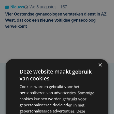
Nieuws
wo 5 augustus | 11:57
Vier Oostendse gynaecologen versterken dienst in AZ
West, dat ook een nieuwe voltijdse gynaecoloog
verwelkomt
×
Deze website maakt gebruik
Taalfout opgemerkt?
van cookies.
Heb je een taal- of schrijffout opgemerkt in dit
Cookies worden gebruikt voor het
artikel?
personaliseren van advertenties. Sommige
cookies kunnen worden gebruikt voor
gepersonaliseerde doeleinden in niet
Laat het ons weten
gepersonaliseerde advertenties. Deze