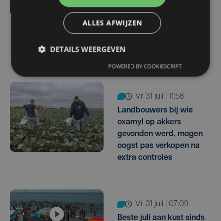
waterbassin Ardo start
pas na de zomer:
ALLES AFWIJZEN
"landbouwers kunnen
resterende water nu
DETAILS WEERGEVEN
goed gebruiken"
POWERED BY COOKIESCRIPT
vr 31 juli | 11:58
Landbouwers bij wie
oxamyl op akkers
gevonden werd, mogen
oogst pas verkopen na
extra controles
vr 31 juli | 07:09
Beste juli aan kust sinds