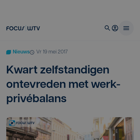
Nieuws
vr 19 mei 2017
Kwart zelf­stan­di­gen
onte­vre­den met werk-
privébalans