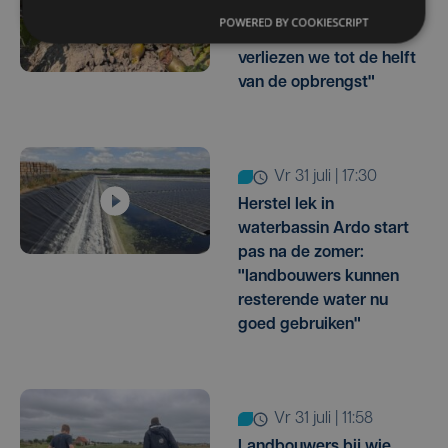
aardappelteelt: "Op
POWERED BY COOKIESCRIPT
sommige percelen
verliezen we tot de helft
van de opbrengst"
vr 31 juli | 17:30
Herstel lek in
waterbassin Ardo start
pas na de zomer:
"landbouwers kunnen
resterende water nu
goed gebruiken"
vr 31 juli | 11:58
Landbouwers bij wie