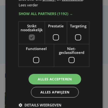
Lees verder
SHOW ALL PARTNERS
(1192) →
Taalfout opgemerkt?
Strikt
Prestatie
Targeting
Heb je een taal- of schrijffout opgemerkt in dit
noodzakelijk
artikel?
Functioneel
Niet-
Laat het ons weten
geclassificeerd
Lees ook
ALLES ACCEPTEREN
ALLES AFWIJZEN
ma 3 augustus | 17:15
DETAILS WEERGEVEN
Droogte treft