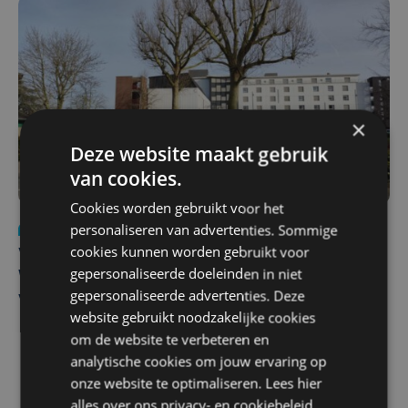
×
Deze website maakt gebruik
van cookies.
Cookies worden gebruikt voor het
personaliseren van advertenties. Sommige
Nieuws
wo 5 augustus | 11:57
cookies kunnen worden gebruikt voor
Vier Oostendse gynaecologen versterken dienst in AZ
gepersonaliseerde doeleinden in niet
West, dat ook een nieuwe voltijdse gynaecoloog
gepersonaliseerde advertenties. Deze
verwelkomt
website gebruikt noodzakelijke cookies
om de website te verbeteren en
analytische cookies om jouw ervaring op
onze website te optimaliseren. Lees hier
alles over ons
privacy-
en
cookiebeleid
.