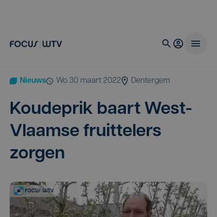
Nieuws
wo 30 maart 2022
Dentergem
Kou­de­prik baart West-
Vlaam­se fruit­te­lers
zorgen