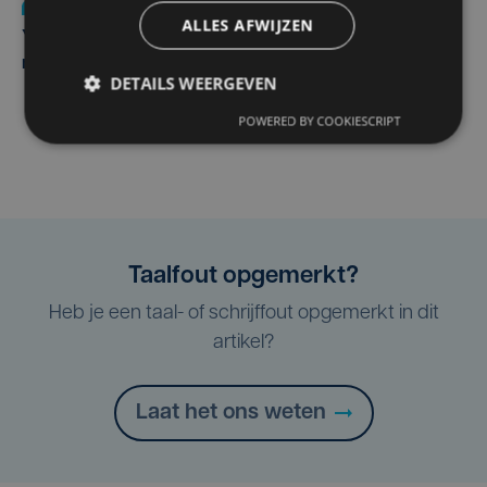
Nieuws
do 6 augustus | 21:30
ALLES AFWIJZEN
Yaro (19), slachtoffer van vechtpartij, is na
maandenlange coma overleden
DETAILS WEERGEVEN
POWERED BY COOKIESCRIPT
Taalfout opgemerkt?
Heb je een taal- of schrijffout opgemerkt in dit
artikel?
Laat het ons weten