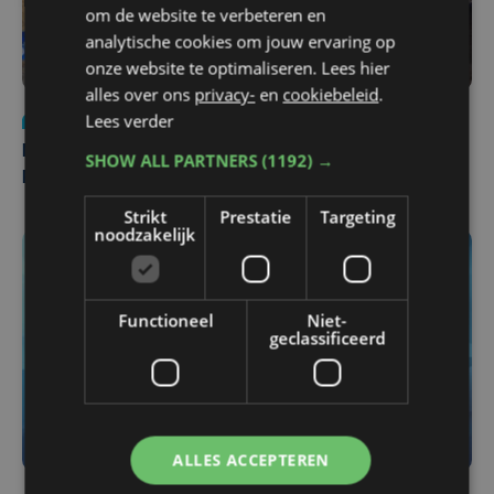
om de website te verbeteren en
analytische cookies om jouw ervaring op
onze website te optimaliseren. Lees hier
alles over ons
privacy-
en
cookiebeleid
.
Lees verder
Nieuws
di 4 augustus | 09:32
Man en vrouw dood aangetroffen in woning in Sint-
SHOW ALL PARTNERS
(1192) →
Pieters Brugge
Strikt
Prestatie
Targeting
noodzakelijk
Functioneel
Niet-
geclassificeerd
ALLES ACCEPTEREN