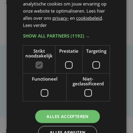
2031 bij Club Brugge
analytische cookies om jouw ervaring op
onze website te optimaliseren. Lees hier
alles over ons
privacy-
en
cookiebeleid
.
Lees verder
SHOW ALL PARTNERS
(1192) →
Strikt
Prestatie
Targeting
noodzakelijk
Taalfout opgemerkt?
Heb je een taal- of schrijffout opgemerkt in dit
Functioneel
Niet-
artikel?
geclassificeerd
Laat het ons weten
ALLES ACCEPTEREN
Lees ook
ALLES AFWIJZEN