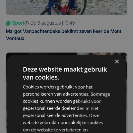
Sport
do 6 augustus | 10:49
Margot Vanpachtenbeke beklimt zeven keer de Mont
Ventoux
×
Deze website maakt gebruik
van cookies.
Cookies worden gebruikt voor het
personaliseren van advertenties. Sommige
cookies kunnen worden gebruikt voor
gepersonaliseerde doeleinden in niet
gepersonaliseerde advertenties. Deze
Sport
za 8 augustus | 12:42
website gebruikt noodzakelijke cookies
Spaanse aanvaller zet handtekening onder contract tot
om de website te verbeteren en