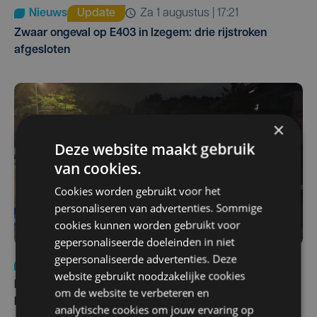
Nieuws
Update
za 1 augustus | 17:21
Zwaar ongeval op E403 in Izegem: drie rijstroken
afgesloten
×
Deze website maakt gebruik
van cookies.
Cookies worden gebruikt voor het
personaliseren van advertenties. Sommige
cookies kunnen worden gebruikt voor
gepersonaliseerde doeleinden in niet
gepersonaliseerde advertenties. Deze
Nieuws
di 4 augustus | 09:32
website gebruikt noodzakelijke cookies
Man en vrouw dood aangetroffen in woning in Sint-
om de website te verbeteren en
Pieters Brugge
analytische cookies om jouw ervaring op