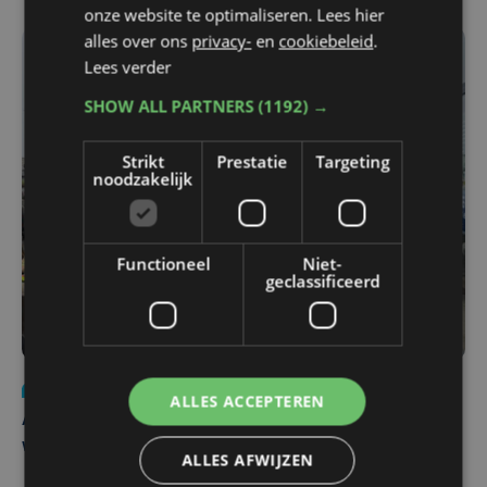
onze website te optimaliseren. Lees hier
alles over ons
privacy-
en
cookiebeleid
.
Lees verder
SHOW ALL PARTNERS
(1192) →
Strikt
Prestatie
Targeting
noodzakelijk
Functioneel
Niet-
geclassificeerd
Nieuws
do 30 juli | 12:57
ALLES ACCEPTEREN
Autobestuurster rijdt na foutief manoeuvre tegen
winkelgevel in Ieper
ALLES AFWIJZEN