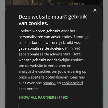
×
Deze website maakt gebruik
van cookies.
Cookies worden gebruikt voor het
personaliseren van advertenties. Sommige
cookies kunnen worden gebruikt voor
gepersonaliseerde doeleinden in niet
Nieuws
di 4 augustus | 09:32
gepersonaliseerde advertenties. Deze
Man en vrouw dood aangetroffen in woning in Sint-
website gebruikt noodzakelijke cookies
Pieters Brugge
om de website te verbeteren en
analytische cookies om jouw ervaring op
onze website te optimaliseren. Lees hier
alles over ons
privacy-
en
cookiebeleid
.
Lees verder
SHOW ALL PARTNERS
(1192) →