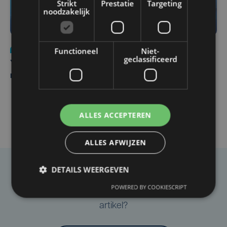
Strikt
Prestatie
Targeting
noodzakelijk
Nieuws
do 6 augustus | 21:30
Functioneel
Niet-
geclassificeerd
Yaro (19), slachtoffer van vechtpartij, is na
maandenlange coma overleden
ALLES ACCEPTEREN
ALLES AFWIJZEN
DETAILS WEERGEVEN
Taalfout opgemerkt?
POWERED BY COOKIESCRIPT
Heb je een taal- of schrijffout opgemerkt in dit
artikel?