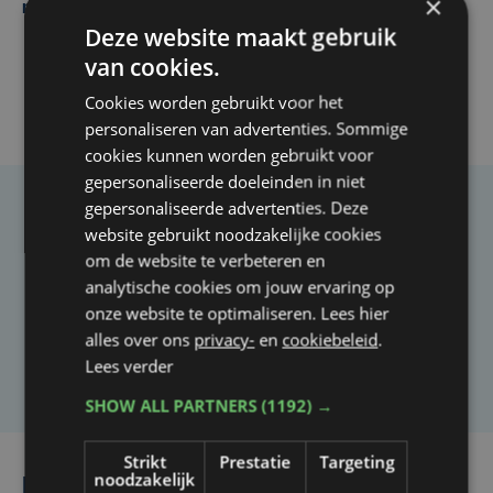
×
maandenlange coma overleden
Deze website maakt gebruik
van cookies.
Cookies worden gebruikt voor het
personaliseren van advertenties. Sommige
cookies kunnen worden gebruikt voor
gepersonaliseerde doeleinden in niet
gepersonaliseerde advertenties. Deze
Taalfout opgemerkt?
website gebruikt noodzakelijke cookies
om de website te verbeteren en
Heb je een taal- of schrijffout opgemerkt in dit
analytische cookies om jouw ervaring op
artikel?
onze website te optimaliseren. Lees hier
alles over ons
privacy-
en
cookiebeleid
.
Laat het ons weten
Lees verder
SHOW ALL PARTNERS
(1192) →
Strikt
Prestatie
Targeting
noodzakelijk
Lees ook