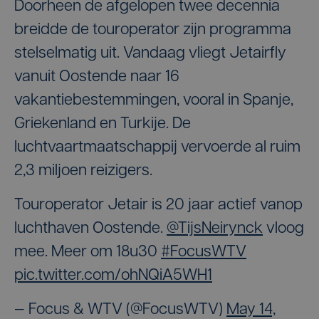
Doorheen de afgelopen twee decennia
breidde de touroperator zijn programma
stelselmatig uit. Vandaag vliegt Jetairfly
vanuit Oostende naar 16
vakantiebestemmingen, vooral in Spanje,
Griekenland en Turkije. De
luchtvaartmaatschappij vervoerde al ruim
2,3 miljoen reizigers.
Touroperator Jetair is 20 jaar actief vanop
luchthaven Oostende.
@TijsNeirynck
vloog
mee. Meer om 18u30
#FocusWTV
pic.twitter.com/ohNQiA5WH1
— Focus & WTV (@FocusWTV)
May 14,