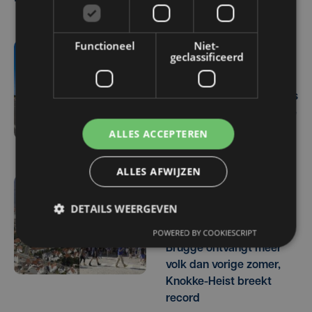
Functioneel
Niet-
geclassificeerd
vr 7 augustus | 07:46
Minister De Ridder weer
onder vuur voor subsidies
aan luchthaven Oostende
en Deurne
ALLES ACCEPTEREN
ALLES AFWIJZEN
do 6 augustus | 14:36
DETAILS WEERGEVEN
Toeristen vinden de weg
naar West-Vlaanderen:
POWERED BY COOKIESCRIPT
Brugge ontvangt meer
volk dan vorige zomer,
Knokke-Heist breekt
record