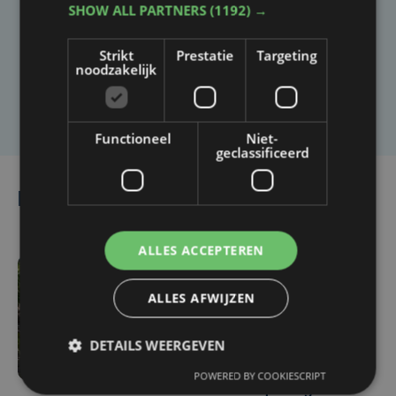
SHOW ALL PARTNERS
(1192) →
Heb je een taal- of schrijffout opgemerkt in dit
artikel?
Strikt
Prestatie
Targeting
noodzakelijk
Laat het ons weten
Functioneel
Niet-
geclassificeerd
Lees ook
ALLES ACCEPTEREN
ma 3 augustus | 17:15
ALLES AFWIJZEN
Droogte treft
aardappelteelt: "Op
DETAILS WEERGEVEN
sommige percelen
verliezen we tot de helft
POWERED BY COOKIESCRIPT
van de opbrengst"