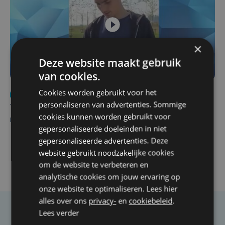
×
Deze website maakt gebruik
van cookies.
Cookies worden gebruikt voor het
Nieuws
do 6 augustus | 21:30
personaliseren van advertenties. Sommige
Yaro (19), slachtoffer van vechtpartij, is na
cookies kunnen worden gebruikt voor
maandenlange coma overleden
gepersonaliseerde doeleinden in niet
gepersonaliseerde advertenties. Deze
website gebruikt noodzakelijke cookies
om de website te verbeteren en
analytische cookies om jouw ervaring op
onze website te optimaliseren. Lees hier
alles over ons
privacy-
en
cookiebeleid
.
Lees verder
Taalfout opgemerkt?