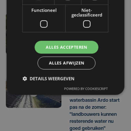
Functioneel
Niet-
geclassificeerd
ma 3 augustus | 17:15
Droogte treft
aardappelteelt: "Op
sommige percelen
ALLES ACCEPTEREN
verliezen we tot de helft
van de opbrengst"
ALLES AFWIJZEN
DETAILS WEERGEVEN
vr 31 juli | 17:30
POWERED BY COOKIESCRIPT
Herstel lek in
waterbassin Ardo start
pas na de zomer:
"landbouwers kunnen
resterende water nu
goed gebruiken"