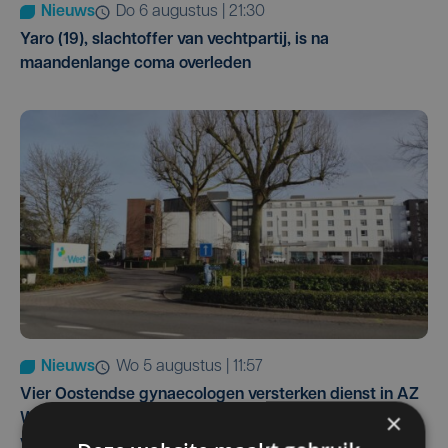
Nieuws
do 6 augustus | 21:30
Yaro (19), slachtoffer van vechtpartij, is na
maandenlange coma overleden
Nieuws
wo 5 augustus | 11:57
Vier Oostendse gynaecologen versterken dienst in AZ
×
West, dat ook een nieuwe voltijdse gynaecoloog
verwelkomt